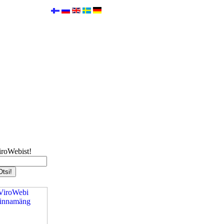
iroWebist!