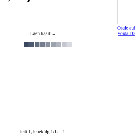
Osale au
Laen kaarti...
võida 10
leiti 1, lehekülg 1/1: 1