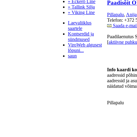
» Eckerö Line
Paadisõit 
» Tallink Silja
» Viking Line
Pillapalu
,
Anija
Telefon: +372 
Laevaliiklus
Saada e-mai
saartele
Kontserdid ja
Paadilaenutus 
sündmused
[
aktiivne puhk
ViroWeb algusest
lõpuni...
saun
Info kaardi k
aadressid põhi
Pärnu majoitus
aadressid ja as
huoneisto.eu
näidatud võimal
Pillapalu