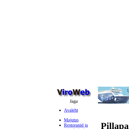
Jaga
Avaleht
Majutus
Pillapa
Restoranid ja