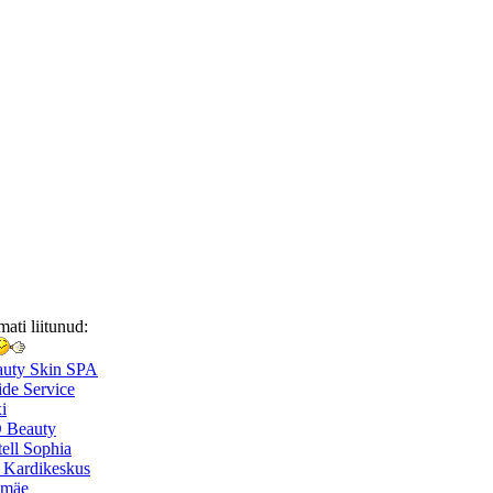
mati liitunud:
auty Skin SPA
de Service
i
 Beauty
ell Sophia
 Kardikeskus
smäe