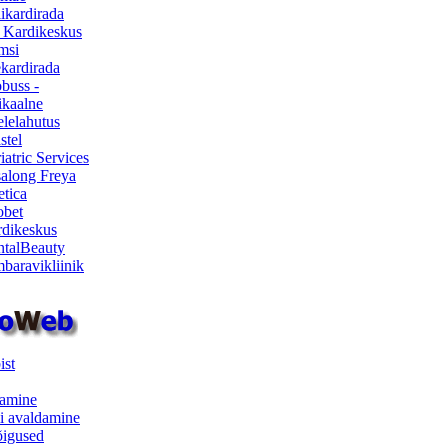
ikardirada
 Kardikeskus
msi
ekardirada
buss -
kaalne
lelahutus
stel
iatric Services
salong Freya
etica
obet
dikeskus
talBeauty
baravikliinik
ist
samine
i avaldamine
iõigused