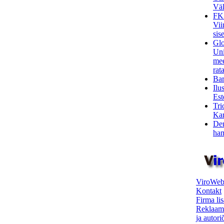
Väl
FK
Vii
sis
Glo
Uni
mee
rata
Bar
Ilu
Est
Tri
Kar
Den
ham
ViroWeb
Kontakt
Firma li
Reklaam
ja autor