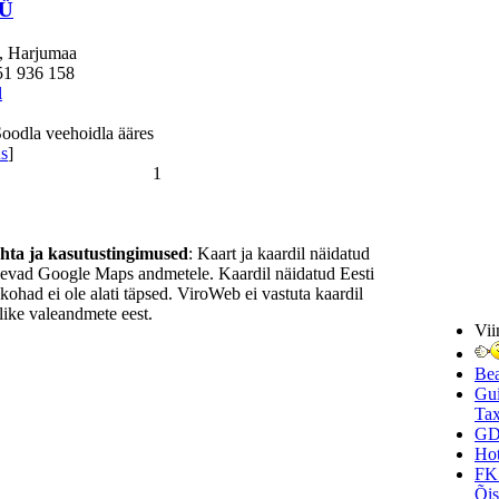
OÜ
, Harjumaa
51 936 158
l
Soodla veehoidla ääres
us
]
1
ohta ja kasutustingimused
: Kaart ja kaardil näidatud
nevad Google Maps andmetele. Kaardil näidatud Eesti
ukohad ei ole alati täpsed. ViroWeb ei vastuta kaardil
ike valeandmete eest.
Vii
Be
Gui
Tax
GD
Hot
FK
Õi