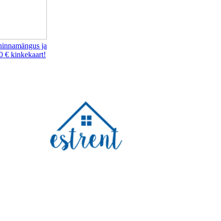
hinnamängus ja
0 € kinkekaart!