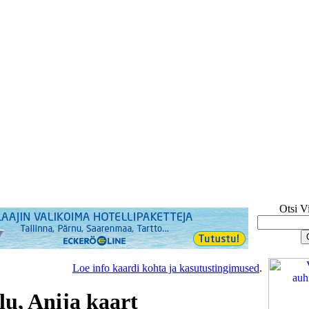
Otsi V
Loe info kaardi kohta ja kasutustingimused
.
lu, Anija kaart