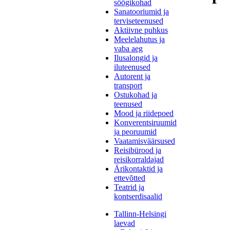
söögikohad
Sanatooriumid ja
terviseteenused
Aktiivne puhkus
Meelelahutus ja
vaba aeg
Ilusalongid ja
iluteenused
Autorent ja
transport
Ostukohad ja
teenused
Mood ja riidepoed
Konverentsiruumid
ja peoruumid
Vaatamisväärsused
Reisibürood ja
reisikorraldajad
Ärikontaktid ja
ettevõtted
Teatrid ja
kontserdisaalid
Tallinn-Helsingi
laevad