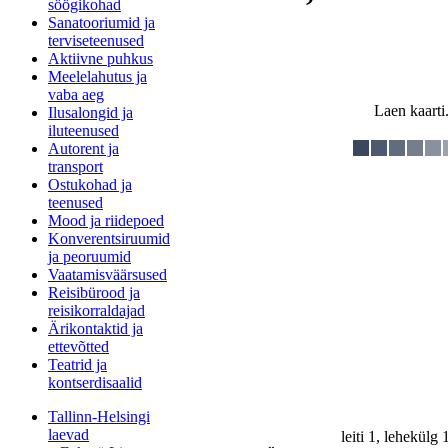
söögikohad
Sanatooriumid ja
terviseteenused
Aktiivne puhkus
Meelelahutus ja
vaba aeg
Laen kaarti.
Ilusalongid ja
iluteenused
Autorent ja
transport
Ostukohad ja
teenused
Mood ja riidepoed
Konverentsiruumid
ja peoruumid
Vaatamisväärsused
Reisibürood ja
reisikorraldajad
Ärikontaktid ja
ettevõtted
Teatrid ja
kontserdisaalid
Tallinn-Helsingi
laevad
leiti 1, lehekülg