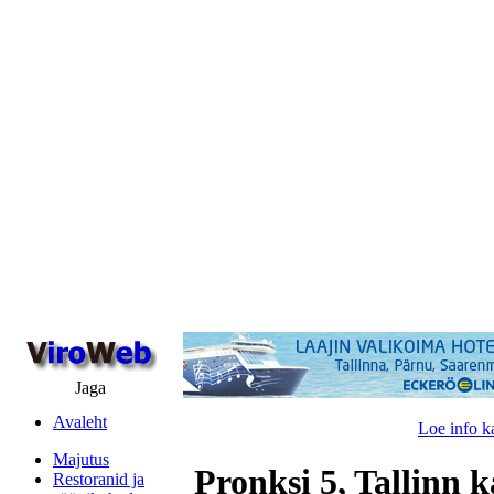
Jaga
Avaleht
Loe info k
Majutus
Pronksi 5, Tallinn k
Restoranid ja