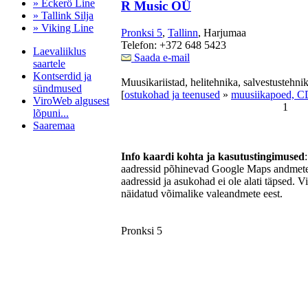
» Eckerö Line
R Music OÜ
» Tallink Silja
» Viking Line
Pronksi 5
,
Tallinn
, Harjumaa
Telefon: +372 648 5423
Laevaliiklus
Saada e-mail
saartele
Kontserdid ja
Muusikariistad, helitehnika, salvestustehnik
sündmused
[
ostukohad ja teenused
»
muusiikapoed, C
ViroWeb algusest
1
lõpuni...
Saaremaa
Info kaardi kohta ja kasutustingimused
aadressid põhinevad Google Maps andmetel
Pärnu majoitus
aadressid ja asukohad ei ole alati täpsed. V
huoneisto.eu
näidatud võimalike valeandmete eest.
Pronksi 5