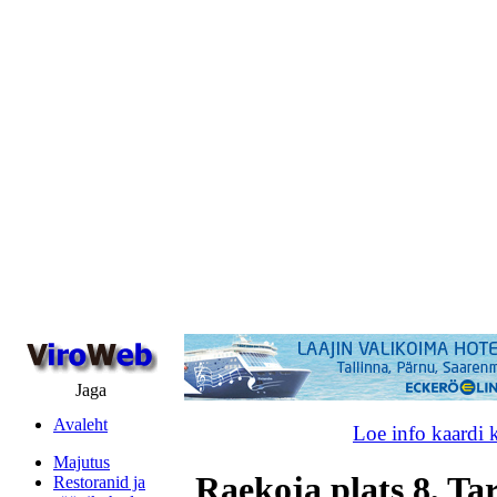
Jaga
Avaleht
Loe info kaardi 
Majutus
Raekoja plats 8, Ta
Restoranid ja