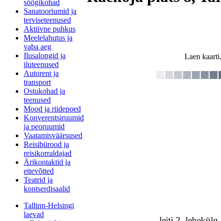
söögikohad
Sanatooriumid ja
terviseteenused
Aktiivne puhkus
Meelelahutus ja
vaba aeg
Ilusalongid ja
Laen kaarti.
iluteenused
Autorent ja
transport
Ostukohad ja
teenused
Mood ja riidepoed
Konverentsiruumid
ja peoruumid
Vaatamisväärsused
Reisibürood ja
reisikorraldajad
Ärikontaktid ja
ettevõtted
Teatrid ja
kontserdisaalid
Tallinn-Helsingi
laevad
leiti 2, lehekül