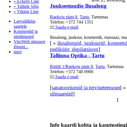
» Eckerö Line
Juuksestuudio Ilusalong
» Tallink Silja
» Viking Line
Raekoja plats 8
,
Tartu
, Tartumaa
Laevaliiklus
Telefon: +372 744 1351
saartele
Saada e-mail
Kontserdid ja
sündmused
Ilusalong, juuksur, kosmeetik, massaaz, ma
ViroWeb algusest
[ »
ilusalongid, juuksurid, kosmet
lõpuni...
pediküür, depilatsioon
]
meri
Tallinna Optika - Tartu
Rüütli 1/Raekoja plats 8
,
Tartu
, Tartumaa
Telefon: +372 740 0900
Pärnu majoitus
Saada e-mail
huoneisto.eu
[
sanatooriumid ja terviseteenused
silmaarstid
]
1
Info kaardi kohta ja kasutustin