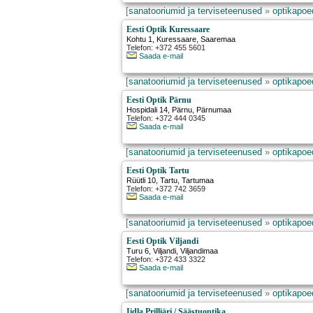
[
sanatooriumid ja terviseteenused
»
optikapoed
Eesti Optik Kuressaare
Kohtu 1
,
Kuressaare
, Saaremaa
Telefon: +372 455 5601
Saada e-mail
[
sanatooriumid ja terviseteenused
»
optikapoed
Eesti Optik Pärnu
Hospidali 14
,
Pärnu
, Pärnumaa
Telefon: +372 444 0345
Saada e-mail
[
sanatooriumid ja terviseteenused
»
optikapoed
Eesti Optik Tartu
Rüütli 10
,
Tartu
, Tartumaa
Telefon: +372 742 3659
Saada e-mail
[
sanatooriumid ja terviseteenused
»
optikapoed
Eesti Optik Viljandi
Turu 6
,
Viljandi
, Viljandimaa
Telefon: +372 433 3322
Saada e-mail
[
sanatooriumid ja terviseteenused
»
optikapoed
Iidla Prilliäri / Säästuoptika