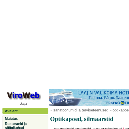
Jaga
» sanatooriumid ja terviseteenused » optikapoe
Avaleht
Optikapoed, silmaarstid
Majutus
Restoranid ja
söögikohad
sanatooriumid, spa hotellid, taastusravikeskused
|
opt