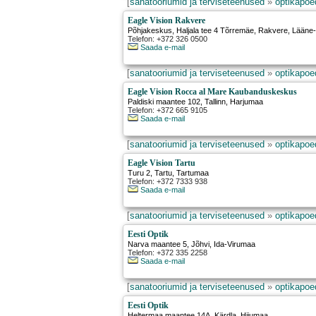
[
sanatooriumid ja terviseteenused
»
optikapoed
Eagle Vision Rakvere
Põhjakeskus, Haljala tee 4 Tõrremäe
,
Rakvere
, Lääne
Telefon: +372 326 0500
Saada e-mail
[
sanatooriumid ja terviseteenused
»
optikapoed
Eagle Vision Rocca al Mare Kaubanduskeskus
Paldiski maantee 102
,
Tallinn
, Harjumaa
Telefon: +372 665 9105
Saada e-mail
[
sanatooriumid ja terviseteenused
»
optikapoed
Eagle Vision Tartu
Turu 2
,
Tartu
, Tartumaa
Telefon: +372 7333 938
Saada e-mail
[
sanatooriumid ja terviseteenused
»
optikapoed
Eesti Optik
Narva maantee 5
,
Jõhvi
, Ida-Virumaa
Telefon: +372 335 2258
Saada e-mail
[
sanatooriumid ja terviseteenused
»
optikapoed
Eesti Optik
Heltermaa maantee 14A
,
Kärdla
, Hiiumaa