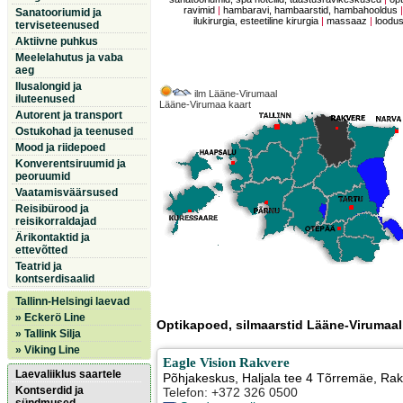
ravimid
|
hambaravi, hambaarstid, hambahooldus
Sanatooriumid ja
ilukirurgia, esteetiline kirurgia
|
massaaz
|
loodus
terviseteenused
Aktiivne puhkus
Meelelahutus ja vaba
aeg
Ilusalongid ja
ilm Lääne-Virumaal
iluteenused
Lääne-Virumaa kaart
Autorent ja transport
Ostukohad ja teenused
Mood ja riidepoed
Konverentsiruumid ja
peoruumid
Vaatamisväärsused
Reisibürood ja
reisikorraldajad
Ärikontaktid ja
ettevõtted
Teatrid ja
kontserdisaalid
Tallinn-Helsingi laevad
» Eckerö Line
Optikapoed, silmaarstid Lääne-Virumaal
» Tallink Silja
» Viking Line
Eagle Vision Rakvere
Laevaliiklus saartele
Põhjakeskus, Haljala tee 4 Tõrremäe
,
Rak
Kontserdid ja
Telefon: +372 326 0500