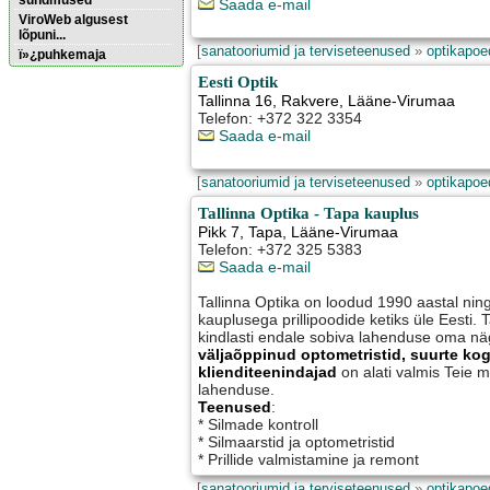
sündmused
Saada e-mail
ViroWeb algusest
lõpuni...
[
sanatooriumid ja terviseteenused
»
optikapoed
ï»¿puhkemaja
Eesti Optik
Tallinna 16
,
Rakvere
, Lääne-Virumaa
Pärnu majoitus
Telefon: +372 322 3354
huoneisto.eu
Saada e-mail
[
sanatooriumid ja terviseteenused
»
optikapoed
Tallinna Optika - Tapa kauplus
Pikk 7
,
Tapa
, Lääne-Virumaa
Telefon: +372 325 5383
Saada e-mail
Tallinna Optika on loodud 1990 aastal ni
kauplusega prillipoodide ketiks üle Eesti. T
kindlasti endale sobiva lahenduse oma n
väljaõppinud optometristid, suurte ko
klienditeenindajad
on alati valmis Teie 
lahenduse.
Teenused
:
* Silmade kontroll
* Silmaarstid ja optometristid
* Prillide valmistamine ja remont
[
sanatooriumid ja terviseteenused
»
optikapoed