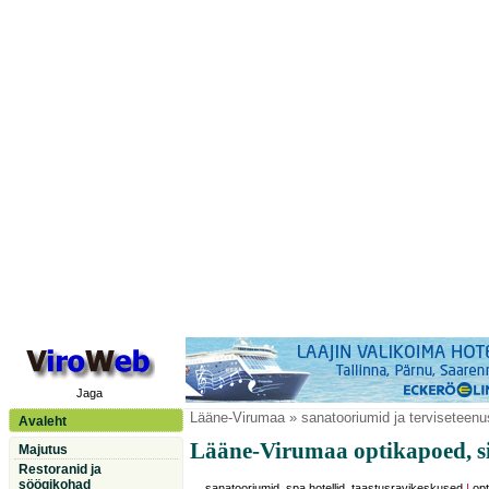
Jaga
Lääne-Virumaa
» sanatooriumid ja terviseteenu
Avaleht
Lääne-Virumaa optikapoed, s
Majutus
Restoranid ja
söögikohad
sanatooriumid, spa hotellid, taastusravikeskused
|
opt