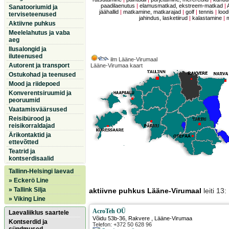
paadilaenutus
|
elamusmatkad, ekstreem-matkad
|
Sanatooriumid ja
jäähallid
|
matkamine, matkarajad
|
golf
|
tennis
|
lood
terviseteenused
jahindus, lasketiirud
|
kalastamine
|
Aktiivne puhkus
Meelelahutus ja vaba
aeg
Ilusalongid ja
iluteenused
ilm Lääne-Virumaal
Autorent ja transport
Lääne-Virumaa kaart
Ostukohad ja teenused
Mood ja riidepoed
Konverentsiruumid ja
peoruumid
Vaatamisväärsused
Reisibürood ja
reisikorraldajad
Ärikontaktid ja
ettevõtted
Teatrid ja
kontserdisaalid
Tallinn-Helsingi laevad
» Eckerö Line
» Tallink Silja
aktiivne puhkus Lääne-Virumaal
leiti 13
» Viking Line
AcroTeh OÜ
Laevaliiklus saartele
Võidu 53b-36
,
Rakvere
, Lääne-Virumaa
Kontserdid ja
Telefon: +372 50 628 96