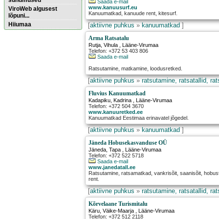
sündmused
Saada e-mail
www.kanuusurf.eu
ViroWeb algusest
Kanuumatkad, kanuude rent, kitesurf.
lõpuni...
Hiiumaa
[
aktiivne puhkus
»
kanuumatkad
]
Arma Ratsatalu
Rutja
,
Vihula
, Lääne-Virumaa
Pärnu majoitus
Telefon: +372 53 403 806
huoneisto.eu
Saada e-mail
Ratsutamine, matkamine, loodusretked.
[
aktiivne puhkus
»
ratsutamine, ratsatallid, ra
Fluvius Kanuumatkad
Kadapiku
,
Kadrina
, Lääne-Virumaa
Telefon: +372 504 3670
www.kanuuretked.ee
Kanuumatkad Eestimaa erinavatel jõgedel.
[
aktiivne puhkus
»
kanuumatkad
]
Jäneda Hobusekasvanduse OÜ
Jäneda
,
Tapa
, Lääne-Virumaa
Telefon: +372 522 5718
Saada e-mail
www.janedatall.ee
Ratsutamine, ratsamatkad, vankrisõit, saanisõit, hobu
rent.
[
aktiivne puhkus
»
ratsutamine, ratsatallid, ra
Kõrvelaane Turismitalu
Käru
,
Väike-Maarja
, Lääne-Virumaa
Telefon: +372 512 2118