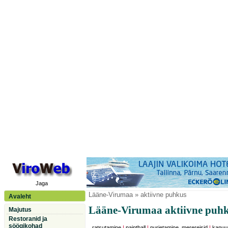
Jaga
Lääne-Virumaa
» aktiivne puhkus
Avaleht
Lääne-Virumaa aktiivne puh
Majutus
Restoranid ja
söögikohad
ratsutamine
|
paintball
|
purjetamine, merereisid
|
kanuu