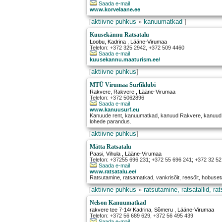
Saada e-mail
www.korvelaane.ee
[
aktiivne puhkus
»
kanuumatkad
]
Kuusekännu Ratsatalu
Loobu
,
Kadrina
, Lääne-Virumaa
Telefon: +372 325 2942, +372 509 4460
Saada e-mail
kuusekannu.maaturism.ee/
[
aktiivne puhkus
]
MTÜ Virumaa Surfiklubi
Rakvere
,
Rakvere
, Lääne-Virumaa
Telefon: +372 5062896
Saada e-mail
www.kanuusurf.eu
Kanuude rent, kanuumatkad, kanuud Rakvere, kanuud L
lohede parandus.
[
aktiivne puhkus
]
Mätta Ratsatalu
Paasi
,
Vihula
, Lääne-Virumaa
Telefon: +37255 696 231; +372 55 696 241; +372 32 52
Saada e-mail
www.ratsatalu.ee/
Ratsutamine, ratsamatkad, vankrisõit, reesõit, hobuseta
[
aktiivne puhkus
»
ratsutamine, ratsatallid, ra
Nelson Kanuumatkad
rakvere tee 7-14/ Kadrina
,
Sõmeru
, Lääne-Virumaa
Telefon: +372 56 689 629, +372 56 495 439
Saada e-mail