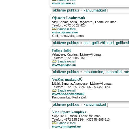
www.nelson.ee
[
aktiivne puhkus
»
kanuumatkad
]
Ojasaare Loodusmatk
Viru-Kabala, Aarla
,
Rägavere
, Lääne-Virumaa
Telefon: +372 50 27 425
Saada e-mail
www.ojasaare.ee
Golf, rannavolle, tennis
[
aktiivne puhkus
»
golf, golfkväljakud, golfke
Pallase Tallid
Arbavere
,
Kadrina
, Lääne-Virumaa
Telefon: +372 56859151
Saada e-mail
www.pallase.ee
[
aktiivne puhkus
»
ratsutamine, ratsatallid, ra
VeeMeel matkad OÜ
Määri, Simuna
,
Avanduse
, Lääne-Virumaa
Telefon: +372 325 3824, +372 53 451 123
Saada e-mail
www.hot.ee/veemeel/
Kanuumatkad Pedja jõel.
[
aktiivne puhkus
»
kanuumatkad
]
Vinni Spordikompleks
Sõpruse 16
,
Vinni
, Lääne-Virumaa
Telefon: +372 325 7164, +372 56 695 613
Saada e-mail
www.vinnisport.ee