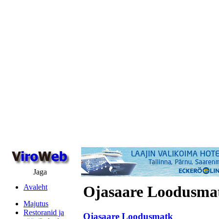
Jaga
Avaleht
Ojasaare Loodusma
Majutus
Restoranid ja
Ojasaare Loodusmatk