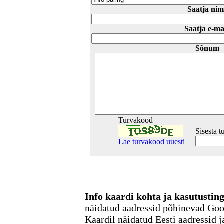
Saatja nim
Saatja e-ma
Sõnum
Turvakood
Sisesta 
Lae turvakood uuesti
Info kaardi kohta ja kasutusti
näidatud aadressid põhinevad Go
Kaardil näidatud Eesti aadressid j