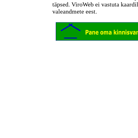
täpsed. ViroWeb ei vastuta kaardi
valeandmete eest.