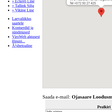
» Eckerö Line
Tel +372 50 27 425
» Tallink Silja
» Viking Line
Laevaliiklus
saartele
Kontserdid ja
sündmused
ViroWeb algusest
lõpuni...
Ã¼hetoaline
Pärnu majoitus
huoneisto.eu
Saada e-mail:
Ojasaare Loodus
Pealkiri