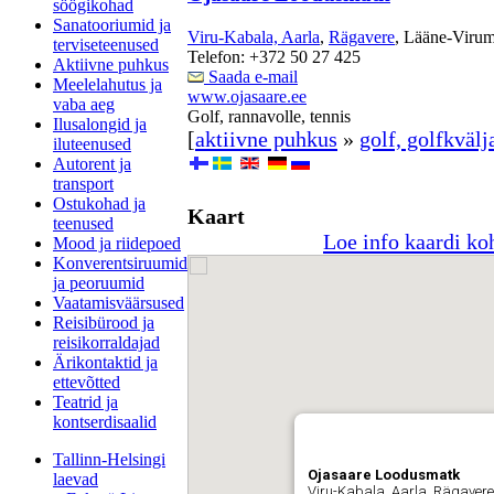
söögikohad
Sanatooriumid ja
Viru-Kabala, Aarla
,
Rägavere
, Lääne-Viru
terviseteenused
Telefon: +372 50 27 425
Aktiivne puhkus
Saada e-mail
Meelelahutus ja
www.ojasaare.ee
vaba aeg
Golf, rannavolle, tennis
Ilusalongid ja
[
aktiivne puhkus
»
golf, golfkväl
iluteenused
Autorent ja
transport
Ostukohad ja
Kaart
teenused
Loe info kaardi ko
Mood ja riidepoed
Konverentsiruumid
ja peoruumid
Vaatamisväärsused
Reisibürood ja
reisikorraldajad
Ärikontaktid ja
ettevõtted
Teatrid ja
kontserdisaalid
Tallinn-Helsingi
Ojasaare Loodusmatk
laevad
Viru-Kabala, Aarla, Rägaver