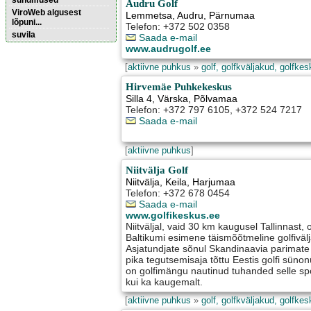
sündmused
Audru Golf
ViroWeb algusest
Lemmetsa
,
Audru
, Pärnumaa
lõpuni...
Telefon: +372 502 0358
suvila
Saada e-mail
www.audrugolf.ee
Pärnu majoitus
[
aktiivne puhkus
»
golf, golfkväljakud, golfke
huoneisto.eu
Hirvemäe Puhkekeskus
Silla 4
,
Värska
, Põlvamaa
Telefon: +372 797 6105, +372 524 7217
Saada e-mail
[
aktiivne puhkus
]
Niitvälja Golf
Niitvälja
,
Keila
, Harjumaa
Telefon: +372 678 0454
Saada e-mail
www.golfikeskus.ee
Niitväljal, vaid 30 km kaugusel Tallinnast, 
Baltikumi esimene täismõõtmeline golfivälj
Asjatundjate sõnul Skandinaavia parimate 
pika tegutsemisaja tõttu Eestis golfi süno
on golfimängu nautinud tuhanded selle spor
kui ka kaugemalt.
[
aktiivne puhkus
»
golf, golfkväljakud, golfke