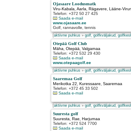
Ojasaare Loodusmatk
Viru-Kabala, Aarla
,
Rägavere
, Lääne-Vir
Telefon: +372 50 27 425
Saada e-mail
www.ojasaare.ee
Golf, rannavolle, tennis
[
aktiivne puhkus
»
golf, golfkväljakud, golfke
Otepää Golf Club
Mäha
,
Otepää
, Valgamaa
Telefon: +372 532 29 430
Saada e-mail
www.otepaagolf.ee
[
aktiivne puhkus
»
golf, golfkväljakud, golfke
Saaremaa Golf
Merikotka 22
,
Kuressaare
, Saaremaa
Telefon: +372 45 33 502
Saada e-mail
[
aktiivne puhkus
»
golf, golfkväljakud, golfke
Suuresta golf
Suuresta
,
Rae
, Harjumaa
Telefon: +372 524 7700
Saada e-mail