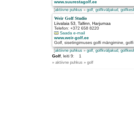
www.suurestagolf.ee
[
aktiivne puhkus
»
golf, golfkväljakud, golfke
Weir Golf Studio
Liivalaia 53
,
Tallinn
, Harjumaa
Telefon: +372 658 8220
Saada e-mail
www.weir-golf.ee
Golf, sisetingimuses golfi mängimine, golfi
[
aktiivne puhkus
»
golf, golfkväljakud, golfke
Golf
, leiti 9: 1
» aktiivne puhkus » golf