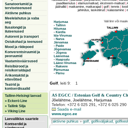
paadilaenutus
|
elamusmatkad, ekstreem-matkad
|
Sanatooriumid ja
jäähallid
|
matkamine, matkarajad
|
golf
|
tennis
|
lood
terviseteenused
jahindus, lasketiirud
|
kalastamine
|
Aktiivne puhkus
Meelelahutus ja vaba
Vali linn või maa
Harjumaa
aeg
-
Tallinn
Ilusalongid ja
Hiiumaa
iluteenused
-
Kärdla
Ida-Virumaa
Autorent ja transport
-
Narva
Ostukohad ja teenused
Järvamaa
-
Paide
Mood ja riidepoed
Jõgevamaa
Konverentsiruumid ja
-
Jõgeva
peoruumid
Läänemaa
-
Haapsalu
Vaatamisväärsused
Lääne-Virumaa
Reisibürood ja
-
Rakvere
Pärnumaa
reisikorraldajad
-
Pärnu
Ärikontaktid ja
ettevõtted
Golf
, leiti 9: 1
Teatrid ja
kontserdisaalid
AS EGCC / Estonian Golf & Country Cl
Tallinn-Helsingi laevad
Jõelähtme
,
Joelähtme
, Harjumaa
» Eckerö Line
Telefon: +372 6 025 291, +372 6 025 290
» Tallink Silja
Saada e-mail
» Viking Line
www.egcc.ee
Laevaliiklus saartele
[
aktiivne puhkus
»
golf, golfkväljakud, golfke
Kontserdid ja