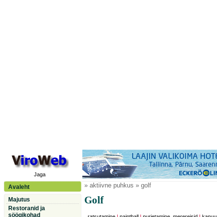
Jaga
» aktiivne puhkus » golf
Avaleht
Golf
Majutus
Restoranid ja
söögikohad
ratsutamine
|
paintball
|
purjetamine, merereisid
|
kanuu