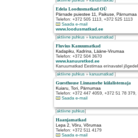
[
aktiivne puhkus
»
kanuumatkad
]
Edela Loodusmatkad OÜ
Pärnade puiestee 11
,
Paikuse
, Pärnumaa
Telefon: +372 505 1113, +372 525 1113
Saada e-mail
www.loodusmatkad.ee
[
aktiivne puhkus
»
kanuumatkad
]
Fluvius Kanuumatkad
Kadapiku
,
Kadrina
, Lääne-Virumaa
Telefon: +372 504 3670
www.kanuuretked.ee
Kanuumatkad Eestimaa erinavatel jõgedel
[
aktiivne puhkus
»
kanuumatkad
]
Guesthouse Linnamehe külalistemaja
Kuiaru
,
Tori
, Pärnumaa
Telefon: +372 447 4059, +372 51 78 379,
Saada e-mail
[
aktiivne puhkus
]
Haanjamatkad
Lepa 2
,
Võru
, Võrumaa
Telefon: +372 511 4179
Saada e-mail