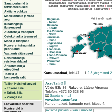
paadilaenutus
|
elamusmatkad, ekstreem-matkad
|
Sanatooriumid ja
jäähallid
|
matkamine, matkarajad
|
golf
|
tennis
|
lood
terviseteenused
jahindus, lasketiirud
|
kalastamine
|
Aktiivne puhkus
Meelelahutus ja vaba
Vali linn või maa
Harjumaa
aeg
-
Tallinn
Ilusalongid ja
Hiiumaa
iluteenused
-
Kärdla
Ida-Virumaa
Autorent ja transport
-
Narva
Ostukohad ja teenused
Järvamaa
-
Paide
Mood ja riidepoed
Jõgevamaa
Konverentsiruumid ja
-
Jõgeva
peoruumid
Läänemaa
-
Haapsalu
Vaatamisväärsused
Lääne-Virumaa
Reisibürood ja
-
Rakvere
Pärnumaa
reisikorraldajad
-
Pärnu
Ärikontaktid ja
ettevõtted
Kanuumatkad
, leiti 47: 1
2
3
järgmised 2
Teatrid ja
kontserdisaalid
AcroTeh OÜ
Tallinn-Helsingi laevad
Võidu 53b-36
,
Rakvere
, Lääne-Virumaa
» Eckerö Line
Telefon: +372 50 628 96
» Tallink Silja
Saada e-mail
» Viking Line
www.kanuusurf.eu
Kanuumatkad, kanuude rent, kitesurf.
Laevaliiklus saartele
Kontserdid ja
[
aktiivne puhkus
»
kanuumatkad
]