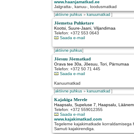
www.haanjamatkad.ee
Jalgratta-, kanuu-, loodusmatkad
[
aktiivne puhkus
»
kanuumatkad
]
Jõemetsa Puhketare
Kootsi
,
Suure-Jaani
, Viljandimaa
Telefon: +372 553 0643
Saada e-mail
[
aktiivne puhkus
]
Jõesuu Jõematkad
Orava tee 30a, Jõesuu
,
Tori
, Pärnumaa
Telefon: +372 50 71 445
Saada e-mail
Kanuumatkad
[
aktiivne puhkus
»
kanuumatkad
]
Kajakiga Merele
Haapsalu, Supeluse 7
,
Haapsalu
, Lääne
Telefon: +372 559012355
Saada e-mail
www.kajakimatkad.com
Tegeleme kajakimatkade korraldamisega 
Samuti kajakirendiga.