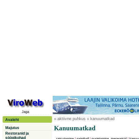
Jaga
» aktiivne puhkus » kanuumatkad
Avaleht
Kanuumatkad
Majutus
Restoranid ja
söögikohad
ratsutamine
|
paintball
|
purjetamine, merereisid
|
kanuu