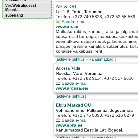
sündmused
ViroWeb algusest
AH & OH
lõpuni...
Lai 1-6
,
Tartu
, Tartumaa
supelrand
Telefon: +372 740 5826, +372 52 55 566
Saada e-mail
www.ah.ee
Pärnu majoitus
Matkakorraldus, kanuu-, ratta- ja jalgsimat
huoneisto.eu
suusareisid Euroopa, mäesuusakeskustesse
veematkavarustuse müük ja laenutamine, 
Emajõel ja Anne kanalil, uisulaenutus Tartu
kohalise väikebussi rent.
[
aktiivne puhkus
»
kanuumatkad
]
Arossa Villa
Nooska
,
Võru
, Võrumaa
Telefon: +372 782 9114, +372 517 5600
Saada e-mail
www.arossa.ee/
[
aktiivne puhkus
]
Ebru Matkad OÜ
Võhmanõmme
,
Põltsamaa
, Jõgevamaa
Telefon: +372 776 5398, +372 516 0279
Saada e-mail
www.ebru.ee
Kanuumatkad Eesti ja Läti jõgedel.