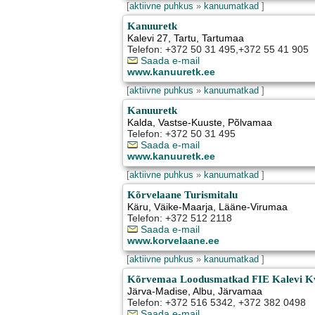
[
aktiivne puhkus
»
kanuumatkad
]
Kanuuretk
Kalevi 27
,
Tartu
, Tartumaa
Telefon: +372 50 31 495,+372 55 41 905
Saada e-mail
www.kanuuretk.ee
[
aktiivne puhkus
»
kanuumatkad
]
Kanuuretk
Kalda
,
Vastse-Kuuste
, Põlvamaa
Telefon: +372 50 31 495
Saada e-mail
www.kanuuretk.ee
[
aktiivne puhkus
»
kanuumatkad
]
Kõrvelaane Turismitalu
Käru
,
Väike-Maarja
, Lääne-Virumaa
Telefon: +372 512 2118
Saada e-mail
www.korvelaane.ee
[
aktiivne puhkus
»
kanuumatkad
]
Kõrvemaa Loodusmatkad FIE Kalevi Kv
Järva-Madise
,
Albu
, Järvamaa
Telefon: +372 516 5342, +372 382 0498
Saada e-mail