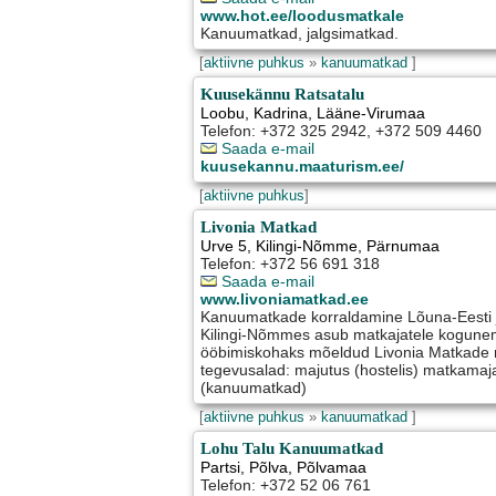
www.hot.ee/loodusmatkale
Kanuumatkad, jalgsimatkad.
[
aktiivne puhkus
»
kanuumatkad
]
Kuusekännu Ratsatalu
Loobu
,
Kadrina
, Lääne-Virumaa
Telefon: +372 325 2942, +372 509 4460
Saada e-mail
kuusekannu.maaturism.ee/
[
aktiivne puhkus
]
Livonia Matkad
Urve 5
,
Kilingi-Nõmme
, Pärnumaa
Telefon: +372 56 691 318
Saada e-mail
www.livoniamatkad.ee
Kanuumatkade korraldamine Lõuna-Eesti ja 
Kilingi-Nõmmes asub matkajatele kogunem
ööbimiskohaks mõeldud Livonia Matkade 
tegevusalad: majutus (hostelis) matkamaj
(kanuumatkad)
[
aktiivne puhkus
»
kanuumatkad
]
Lohu Talu Kanuumatkad
Partsi
,
Põlva
, Põlvamaa
Telefon: +372 52 06 761