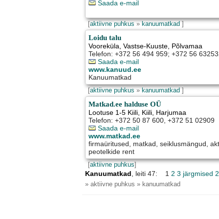
Saada e-mail
[
aktiivne puhkus
»
kanuumatkad
]
Loidu talu
Vooreküla
,
Vastse-Kuuste
, Põlvamaa
Telefon: +372 56 494 959; +372 56 6325
Saada e-mail
www.kanuud.ee
Kanuumatkad
[
aktiivne puhkus
»
kanuumatkad
]
Matkad.ee halduse OÜ
Lootuse 1-5 Kiili
,
Kiili
, Harjumaa
Telefon: +372 50 87 600, +372 51 02909
Saada e-mail
www.matkad.ee
firmaüritused, matkad, seiklusmängud, akt
peotelkide rent
[
aktiivne puhkus
]
Kanuumatkad
, leiti 47: 1
2
3
järgmised 2
» aktiivne puhkus » kanuumatkad