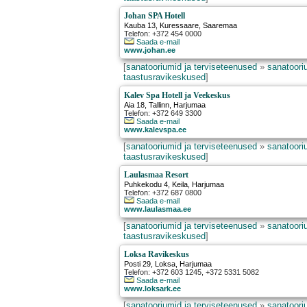
Johan SPA Hotell
Kauba 13
,
Kuressaare
, Saaremaa
Telefon: +372 454 0000
Saada e-mail
www.johan.ee
[
sanatooriumid ja terviseteenused
»
sanatooriu
taastusravikeskused
]
Kalev Spa Hotell ja Veekeskus
Aia 18
,
Tallinn
, Harjumaa
Telefon: +372 649 3300
Saada e-mail
www.kalevspa.ee
[
sanatooriumid ja terviseteenused
»
sanatooriu
taastusravikeskused
]
Laulasmaa Resort
Puhkekodu 4
,
Keila
, Harjumaa
Telefon: +372 687 0800
Saada e-mail
www.laulasmaa.ee
[
sanatooriumid ja terviseteenused
»
sanatooriu
taastusravikeskused
]
Loksa Ravikeskus
Posti 29
,
Loksa
, Harjumaa
Telefon: +372 603 1245, +372 5331 5082
Saada e-mail
www.loksark.ee
[
sanatooriumid ja terviseteenused
»
sanatooriu