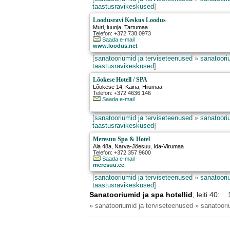
taastusravikeskused
]
Loodusravi Keskus Loodus
Muri
,
luunja
, Tartumaa
Telefon: +372 738 0973
Saada e-mail
www.loodus.net
[
sanatooriumid ja terviseteenused
»
sanatooriu
taastusravikeskused
]
Lõokese Hotell / SPA
Lõokese 14
,
Käina
, Hiiumaa
Telefon: +372 4636 146
Saada e-mail
[
sanatooriumid ja terviseteenused
»
sanatooriu
taastusravikeskused
]
Meresuu Spa & Hotel
Aia 48a
,
Narva-Jõesuu
, Ida-Virumaa
Telefon: +372 357 9600
Saada e-mail
meresuu.ee
[
sanatooriumid ja terviseteenused
»
sanatooriu
taastusravikeskused
]
Sanatooriumid ja spa hotellid
, leiti 40:
» sanatooriumid ja terviseteenused » sanatooriu