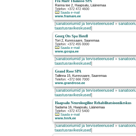
Fra Mare Thalasso SPA
Ranna tee 2
,
Haapsalu
, Läänemaa
Telefon: +372 472 4600
Saada e-mail
www.framare.ee
[
sanatooriumid ja terviseteenused
»
sanatooriu
taastusravikeskused
]
Georg Ots Spa Hotell
Tori 2
,
Kuressaare
, Saaremaa
Telefon: +372 455 0000
Saada e-mail
www.gospa.ee
[
sanatooriumid ja terviseteenused
»
sanatooriu
taastusravikeskused
]
Grand Rose SPA
Tallinna 15
,
Kuressaare
, Saaremaa
Telefon: +372 666 7000
www.grandrose.ee
[
sanatooriumid ja terviseteenused
»
sanatooriu
taastusravikeskused
]
Haapsalu Neuroloogiline Rehabilitatsioonikeskus
Sadama 16
,
Haapsalu
, Läänemaa
Telefon: +372 472 5400
Saada e-mail
www.hnrk.ee
[
sanatooriumid ja terviseteenused
»
sanatooriu
taastusravikeskused
]