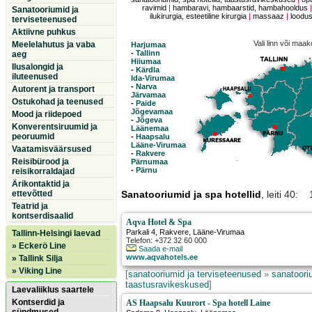
ravimid
|
hambaravi, hambaarstid, hambahooldus
Sanatooriumid ja
ilukirurgia, esteetiline kirurgia
|
massaaz
|
loodus
terviseteenused
Aktiivne puhkus
Vali linn või maa
Meelelahutus ja vaba
Harjumaa
-
Tallinn
aeg
Hiiumaa
Ilusalongid ja
-
Kärdla
iluteenused
Ida-Virumaa
-
Narva
Autorent ja transport
Järvamaa
Ostukohad ja teenused
-
Paide
Jõgevamaa
Mood ja riidepoed
-
Jõgeva
Konverentsiruumid ja
Läänemaa
peoruumid
-
Haapsalu
Lääne-Virumaa
Vaatamisväärsused
-
Rakvere
Reisibürood ja
Pärnumaa
-
Pärnu
reisikorraldajad
Ärikontaktid ja
ettevõtted
Sanatooriumid ja spa hotellid
, leiti 40:
Teatrid ja
kontserdisaalid
Aqva Hotel & Spa
Parkali 4
,
Rakvere
, Lääne-Virumaa
Tallinn-Helsingi laevad
Telefon: +372 32 60 000
» Eckerö Line
Saada e-mail
www.aqvahotels.ee
» Tallink Silja
» Viking Line
[
sanatooriumid ja terviseteenused
»
sanatooriu
taastusravikeskused
]
Laevaliiklus saartele
Kontserdid ja
AS Haapsalu Kuurort - Spa hotell Laine