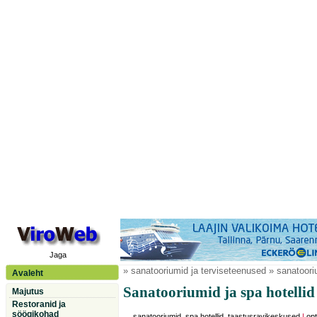
Jaga
» sanatooriumid ja terviseteenused » sanatooriu
Avaleht
Sanatooriumid ja spa hotellid
Majutus
Restoranid ja
söögikohad
sanatooriumid, spa hotellid, taastusravikeskused
|
opt