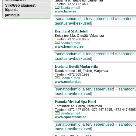
sündmused
Sadama 9
,
Haapsalu
, Läänemaa
Telefon: +372 472 4400
ViroWeb algusest
Saada e-mail
lõpuni...
www.laine.ee
jahindus
[
sanatooriumid ja terviseteenused
»
sanatooriu
taastusravikeskused
]
Pärnu majoitus
Bernhard SPA Hotell
huoneisto.eu
Kolga tee 22a
,
Otepää
, Valgamaa
Telefon: +372 766 9602
Saada e-mail
www.bernhard.ee
[
sanatooriumid ja terviseteenused
»
sanatooriu
taastusravikeskused
]
Ecoland Hotelli Mudaravila
Randvere tee 115
,
Tallinn
, Harjumaa
Telefon: +372 605 1999
Saada e-mail
www.ecoland.ee
[
sanatooriumid ja terviseteenused
»
sanatooriu
taastusravikeskused
]
Estonia Medical Spa Hotel
Tamsaare 4a
,
Pärnu
, Pärnumaa
Telefon: +372 447 6905,+372 447 6915, +372 447 6895
Saada e-mail
www.spaestonia.ee
[
sanatooriumid ja terviseteenused
»
sanatooriu
taastusravikeskused
]