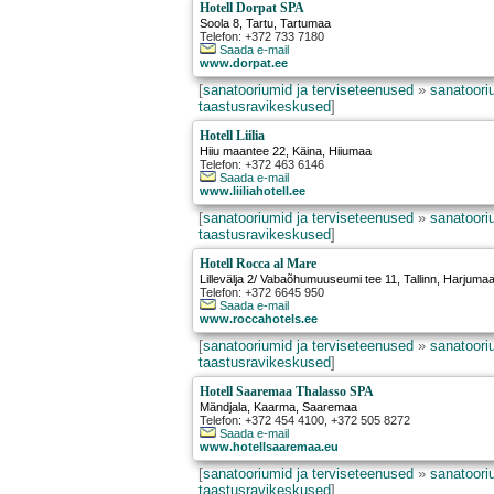
Hotell Dorpat SPA
Soola 8
,
Tartu
, Tartumaa
Telefon: +372 733 7180
Saada e-mail
www.dorpat.ee
[
sanatooriumid ja terviseteenused
»
sanatooriu
taastusravikeskused
]
Hotell Liilia
Hiiu maantee 22
,
Käina
, Hiiumaa
Telefon: +372 463 6146
Saada e-mail
www.liiliahotell.ee
[
sanatooriumid ja terviseteenused
»
sanatooriu
taastusravikeskused
]
Hotell Rocca al Mare
Lillevälja 2/ Vabaõhumuuseumi tee 11
,
Tallinn
, Harjuma
Telefon: +372 6645 950
Saada e-mail
www.roccahotels.ee
[
sanatooriumid ja terviseteenused
»
sanatooriu
taastusravikeskused
]
Hotell Saaremaa Thalasso SPA
Mändjala
,
Kaarma
, Saaremaa
Telefon: +372 454 4100, +372 505 8272
Saada e-mail
www.hotellsaaremaa.eu
[
sanatooriumid ja terviseteenused
»
sanatooriu
taastusravikeskused
]