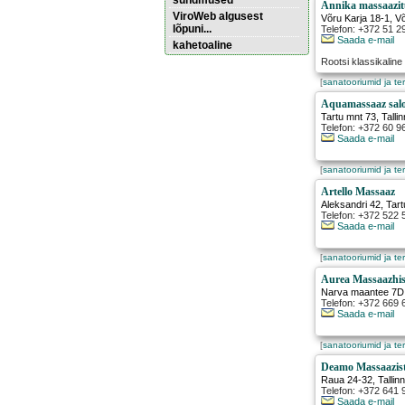
sündmused
Annika massaazi
ViroWeb algusest
Võru Karja 18-1
,
V
lõpuni...
Telefon: +372 51 2
Saada e-mail
kahetoaline
Rootsi klassikalin
[
sanatooriumid ja te
Pärnu majoitus
huoneisto.eu
Aquamassaaz sal
Tartu mnt 73
,
Tallin
Telefon: +372 60 9
Saada e-mail
[
sanatooriumid ja te
Artello Massaaz
Aleksandri 42
,
Tart
Telefon: +372 522 
Saada e-mail
[
sanatooriumid ja te
Aurea Massaazhi
Narva maantee 7D
Telefon: +372 669 
Saada e-mail
[
sanatooriumid ja te
Deamo Massaazis
Raua 24-32
,
Tallin
Telefon: +372 641
Saada e-mail