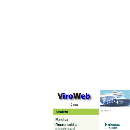
Jaga
turism »
Avaleht
Majutus
Restoranid ja
Harjumaa
-
Tallinn
söögikohad