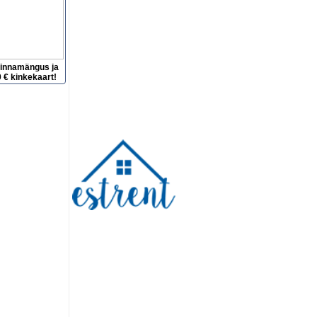
hinnamängus ja
 € kinkekaart!