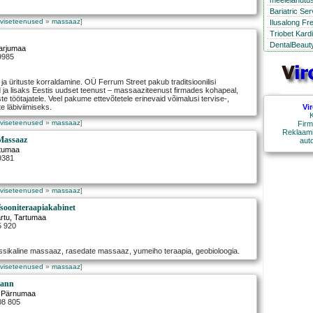
meelelahutus
Bariatric Se
rviseteenused
»
massaaz
]
Ilusalong Fr
Triobet Kard
Ü
DentalBeauty
Harjumaa
9985
a ürituste korraldamine. OÜ Ferrum Street pakub traditsioonilisi
ja lisaks Eestis uudset teenust – massaaziteenust firmades kohapeal,
ste töötajatele. Veel pakume ettevõtetele erinevaid võimalusi tervise-,
Vi
te läbiviimiseks.
K
rviseteenused
»
massaaz
]
Firm
Reklaami
Massaaz
aut
rtumaa
9381
rviseteenused
»
massaaz
]
sooniteraapiakabinet
rtu
, Tartumaa
5 920
assikaline massaaz, rasedate massaaz, yumeiho teraapia, geobioloogia.
rviseteenused
»
massaaz
]
mann
, Pärnumaa
08 805