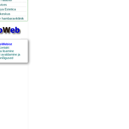
 ratastel
rvices
eya Estetica
ikeskus
 hambaravikliinik
roWebist
ontakt
a lisamine
 avaldamine ja
oriõigused