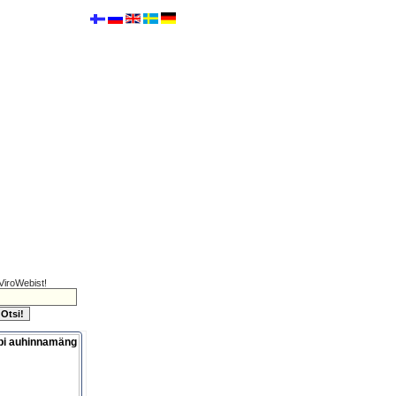
ViroWebist!