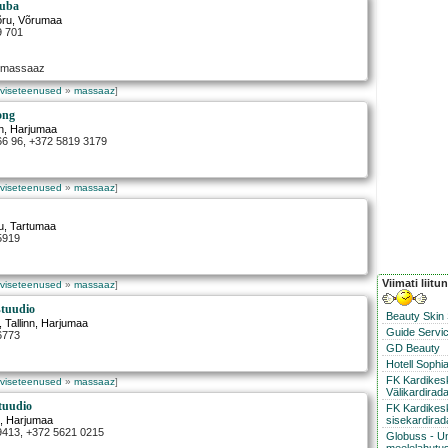
tuba
õru
, Võrumaa
9 701
e massaaz
rviseteenused
»
massaaz
]
ong
n
, Harjumaa
66 96, +372 5819 3179
rviseteenused
»
massaaz
]
u
, Tartumaa
5919
Viimati liitu
rviseteenused
»
massaaz
]
stuudio
Beauty Skin
,
Tallinn
, Harjumaa
Guide Servic
6773
GD Beauty
Hotell Sophi
FK Kardike
rviseteenused
»
massaaz
]
Välikardirad
tuudio
FK Kardikes
sisekardirad
n
, Harjumaa
 9413, +372 5621 0215
Globuss - U