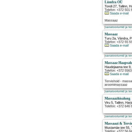
Lümfra OÜ
Tondi 27
,
Tallinn
, 
Telefon: +372 501 
Saada e-mail
Massaaz
[
sanatooriumid ja te
Massaaz
Turu 2a
,
Vändra
, 
Telefon: +372 55 5
Saada e-mail
[
sanatooriumid ja te
Massaaz Haapsal
Haudejaama tee 9
Telefon: +372 556
Saada e-mail
Tervishoid - mass
aroomimassaaz
[
sanatooriumid ja te
Massaazhisalong
Viru 5
,
Tallinn
, Har
Telefon: +372 646
[
sanatooriumid ja te
Massaazi & Tervi
Mustamäe tee 55
,
Telefon: +372 56 6