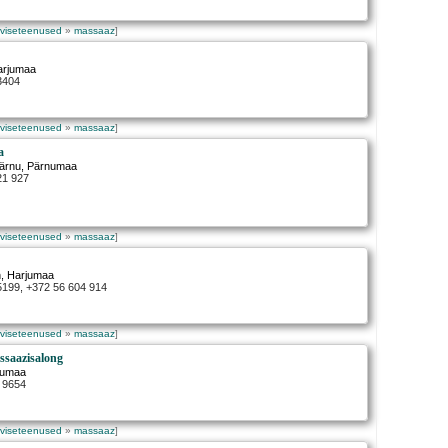
rviseteenused
»
massaaz
]
arjumaa
3404
rviseteenused
»
massaaz
]
a
ärnu
, Pärnumaa
21 927
rviseteenused
»
massaaz
]
n
, Harjumaa
5199, +372 56 604 914
rviseteenused
»
massaaz
]
saazisalong
rtumaa
2 9654
rviseteenused
»
massaaz
]