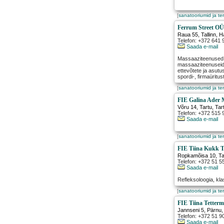
[
sanatooriumid ja te
Ferrum Street O
Raua 55
,
Tallinn
, 
Telefon: +372 641 
Saada e-mail
Massaaziteenused j
massaaziteenuseid 
ettevõtete ja asutu
spordi-, firmaüritus
[
sanatooriumid ja te
FIE Galina Ader 
Võru 14
,
Tartu
, Ta
Telefon: +372 515 
Saada e-mail
[
sanatooriumid ja te
FIE Tiina Kukk T
Ropkamõisa 10
,
Ta
Telefon: +372 51 5
Saada e-mail
Refleksoloogia, kl
[
sanatooriumid ja te
FIE Tiina Tetter
Jannseni 5
,
Pärnu
Telefon: +372 51 9
Saada e-mail