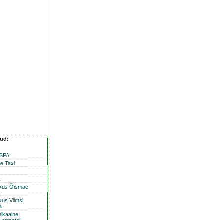
nud:
 SPA
e Taxi
a
skus Õismäe
a
kus Viimsi
a
nikaalne