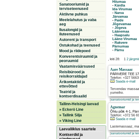
Hiiumaa
Sanatooriumid ja
-
Kärdla
terviseteenused
Ida-Virumaa
-
Narva
Aktiivne puhkus
Järvamaa
Meelelahutus ja vaba
-
Paide
aeg
Jõgevamaa
-
Jõgeva
Ilusalongid ja
Läänemaa
iluteenused
-
Haapsalu
Lääne-Virumaa
Autorent ja transport
-
Rakvere
Ostukohad ja teenused
Pärnumaa
-
Pärnu
Mood ja riidepoed
Konverentsiruumid ja
, leiti 28: 1
2
järgmi
peoruumid
Vaatamisväärsused
Aare Massaaz
Reisibürood ja
PÄRIVERE TEE 1
reisikorraldajad
Telefon: +327 566
Saada e-mail
Ärikontaktid ja
ettevõtted
Tervendav massaaz:
Teatrid ja
yumeiho.
kontserdisaalid
[
sanatooriumid ja te
Tallinn-Helsingi laevad
Agnemar
» Eckerö Line
Õhtu põik 4-1
,
Pär
» Tallink Silja
Telefon: +372 56 6
Saada e-mail
» Viking Line
Lastemassaaz, mas
Laevaliiklus saartele
[
sanatooriumid ja te
Kontserdid ja