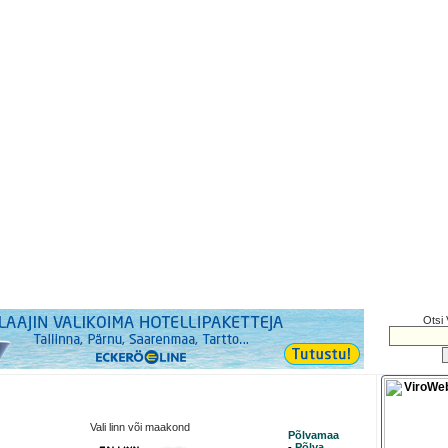
Otsi 
Vali linn või maakond
Põlvamaa
-
Põlva