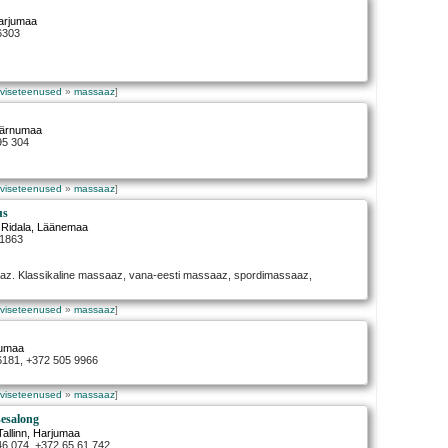
Harjumaa
6303
rviseteenused
»
massaaz
]
Pärnumaa
95 304
rviseteenused
»
massaaz
]
us
,
Ridala
, Läänemaa
31863
aaz. Klassikaline massaaz, vana-eesti massaaz, spordimassaaz,
rviseteenused
»
massaaz
]
jumaa
 6181, +372 505 9966
rviseteenused
»
massaaz
]
sesalong
Tallinn
, Harjumaa
46 074, +372 65 61 742