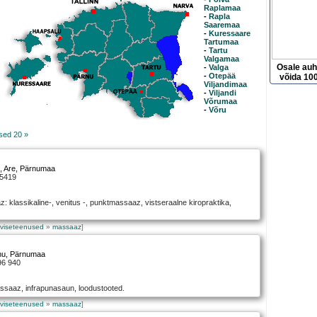
Raplamaa
-
Rapla
Saaremaa
-
Kuressaare
Tartumaa
-
Tartu
Valgamaa
Osale au
-
Valga
-
Otepää
võida 100
Viljandimaa
-
Viljandi
Võrumaa
-
Võru
sed 20 »
7
,
Are
, Pärnumaa
35419
 klassikaline-, venitus -, punktmassaaz, vistseraalne kiropraktika,
rviseteenused
»
massaaz
]
nu
, Pärnumaa
96 940
saaz, infrapunasaun, loodustooted.
rviseteenused
»
massaaz
]