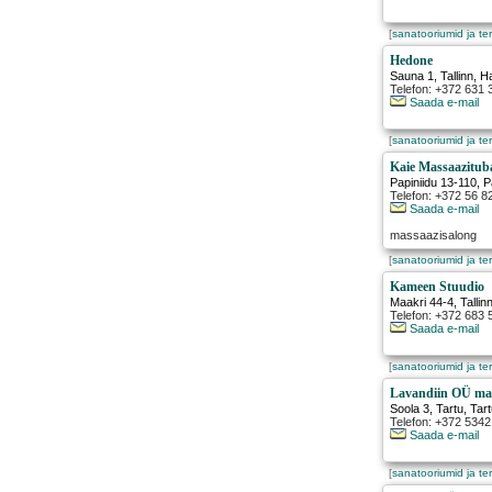
[
sanatooriumid ja te
Hedone
Sauna 1
,
Tallinn
, H
Telefon: +372 631 
Saada e-mail
[
sanatooriumid ja te
Kaie Massaazitub
Papiniidu 13-110
,
P
Telefon: +372 56 8
Saada e-mail
massaazisalong
[
sanatooriumid ja te
Kameen Stuudio
Maakri 44-4
,
Tallin
Telefon: +372 683 
Saada e-mail
[
sanatooriumid ja te
Lavandiin OÜ mas
Soola 3
,
Tartu
, Ta
Telefon: +372 534
Saada e-mail
[
sanatooriumid ja te