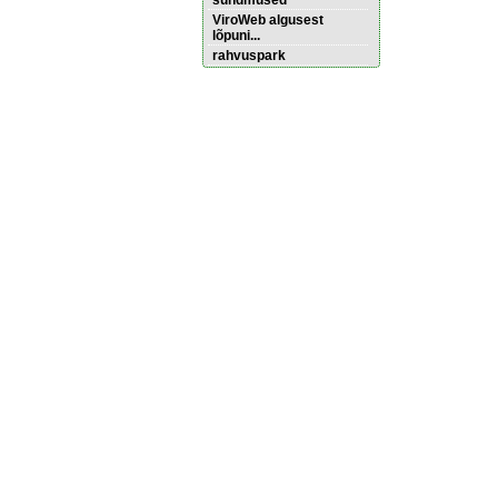
sündmused
ViroWeb algusest
lõpuni...
rahvuspark
Pärnu majoitus
huoneisto.eu