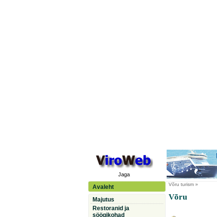
Jaga
Võru
turism »
Avaleht
Võru
Majutus
Restoranid ja
söögikohad