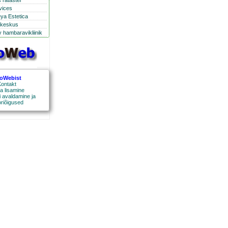
 ratastel
rvices
eya Estetica
ikeskus
 hambaravikliinik
roWebist
ontakt
a lisamine
 avaldamine ja
oriõigused