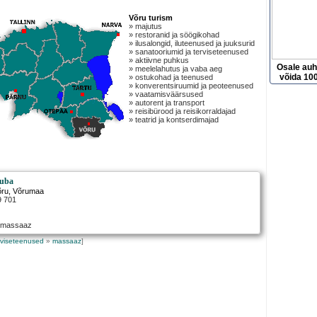
Võru turism
» majutus
» restoranid ja söögikohad
» ilusalongid, iluteenused ja juuksurid
» sanatooriumid ja terviseteenused
» aktiivne puhkus
Osale au
» meelelahutus ja vaba aeg
võida 100
» ostukohad ja teenused
» konverentsiruumid ja peoteenused
» vaatamisväärsused
» autorent ja transport
» reisibürood ja reisikorraldajad
» teatrid ja kontserdimajad
tuba
õru
, Võrumaa
9 701
e massaaz
rviseteenused
»
massaaz
]