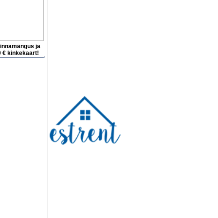
hinnamängus ja
 € kinkekaart!