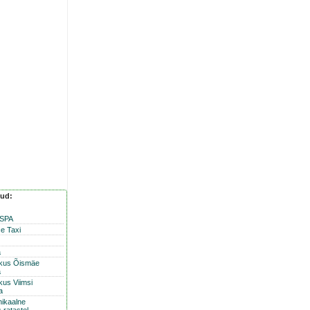
nud:
 SPA
e Taxi
a
skus Õismäe
a
kus Viimsi
a
nikaalne