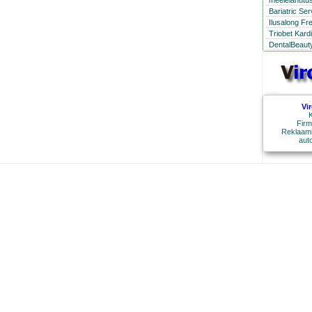
meelelahutus
Bariatric Se
Ilusalong Fr
Triobet Kard
DentalBeauty
Vi
K
Firm
Reklaami
aut