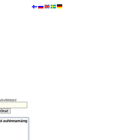
ViroWebist!