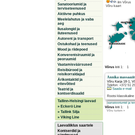
ilm Võrus
Sanatooriumid ja
Võru kaart
terviseteenused
Aktiivne puhkus
Meelelahutus ja vaba
aeg
Ilusalongid ja
iluteenused
Autorent ja transport
Ostukohad ja teenused
Mood ja riidepoed
Konverentsiruumid ja
peoruumid
Vaatamisväärsused
Võrus
leiti 1: 1
Reisibürood ja
reisikorraldajad
Annika massaazi
Ärikontaktid ja
Võru Karja 18-1
,
V
ettevõtted
Telefon: +372 51 2
Saada e-mail
Teatrid ja
kontserdisaalid
Rootsi klassikalin
Tallinn-Helsingi laevad
[
sanatooriumid ja te
» Eckerö Line
Võrus
leiti 1: 1
Võru
turism »
» Tallink Silja
» Viking Line
Laevaliiklus saartele
Kontserdid ja