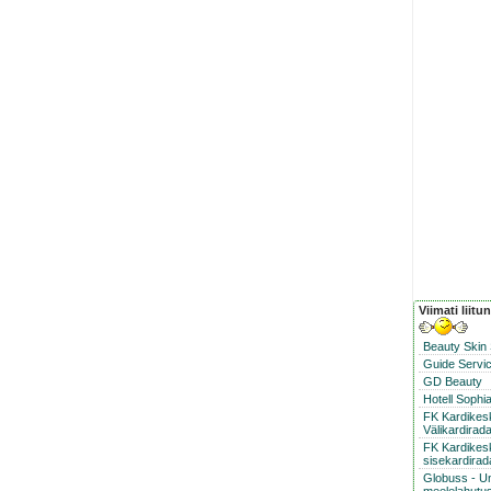
Viimati liitu
Beauty Skin
Guide Servic
GD Beauty
Hotell Sophi
FK Kardike
Välikardirad
FK Kardikes
sisekardirad
Globuss - U