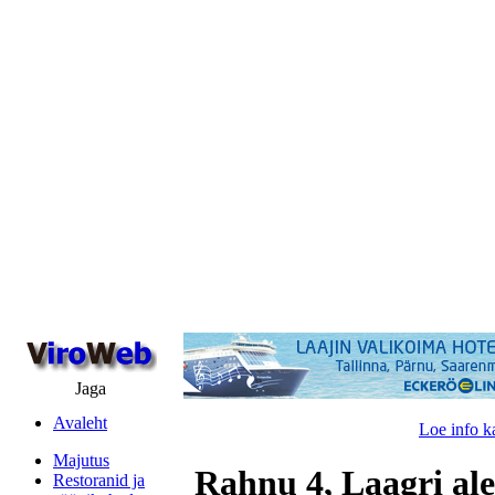
Jaga
Avaleht
Loe info k
Majutus
Rahnu 4, Laagri ale
Restoranid ja