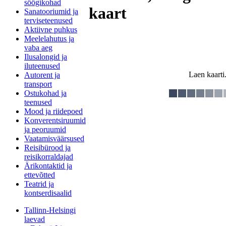
söögikohad
kaart
Sanatooriumid ja
terviseteenused
Aktiivne puhkus
Meelelahutus ja
vaba aeg
Ilusalongid ja
iluteenused
Laen kaarti.
Autorent ja
transport
Ostukohad ja
teenused
Mood ja riidepoed
Konverentsiruumid
ja peoruumid
Vaatamisväärsused
Reisibürood ja
reisikorraldajad
Ärikontaktid ja
ettevõtted
Teatrid ja
kontserdisaalid
Tallinn-Helsingi
laevad