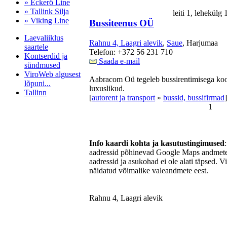
» Eckerö Line
» Tallink Silja
leiti 1, lehekülg
» Viking Line
Bussiteenus OÜ
Laevaliiklus
Rahnu 4, Laagri alevik
,
Saue
, Harjumaa
saartele
Telefon: +372 56 231 710
Kontserdid ja
Saada e-mail
sündmused
ViroWeb algusest
Aabracom Oü tegeleb bussirentimisega koo
lõpuni...
luxuslikud.
Tallinn
[
autorent ja transport
»
bussid, bussifirmad
]
1
Pärnu majoitus
huoneisto.eu
Info kaardi kohta ja kasutustingimused
aadressid põhinevad Google Maps andmetel
aadressid ja asukohad ei ole alati täpsed. V
näidatud võimalike valeandmete eest.
Rahnu 4, Laagri alevik