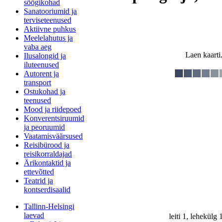
söögikohad
Sanatooriumid ja
terviseteenused
Aktiivne puhkus
Meelelahutus ja
vaba aeg
Laen kaarti.
Ilusalongid ja
iluteenused
Autorent ja
transport
Ostukohad ja
teenused
Mood ja riidepoed
Konverentsiruumid
ja peoruumid
Vaatamisväärsused
Reisibürood ja
reisikorraldajad
Ärikontaktid ja
ettevõtted
Teatrid ja
kontserdisaalid
Tallinn-Helsingi
laevad
leiti 1, lehekülg