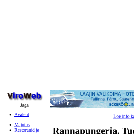
Jaga
Avaleht
Loe info k
Majutus
Rannapungerja, Tu
Restoranid ja