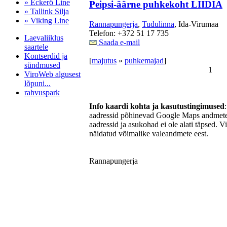
» Eckerö Line
Peipsi-äärne puhkekoht LIIDIA
» Tallink Silja
» Viking Line
Rannapungerja
,
Tudulinna
, Ida-Virumaa
Telefon: +372 51 17 735
Laevaliiklus
Saada e-mail
saartele
Kontserdid ja
[
majutus
»
puhkemajad
]
sündmused
1
ViroWeb algusest
lõpuni...
rahvuspark
Info kaardi kohta ja kasutustingimused
aadressid põhinevad Google Maps andmetel
aadressid ja asukohad ei ole alati täpsed. V
Pärnu majoitus
näidatud võimalike valeandmete eest.
huoneisto.eu
Rannapungerja