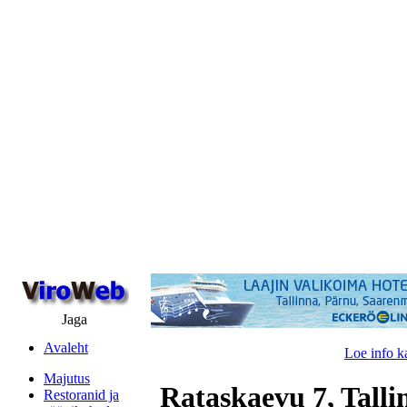
Jaga
Avaleht
Loe info k
Majutus
Rataskaevu 7, Talli
Restoranid ja