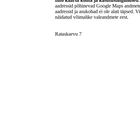
Info kaardi kohta ja kasutustingimused
aadressid põhinevad Google Maps andmetel
aadressid ja asukohad ei ole alati täpsed. V
näidatud võimalike valeandmete eest.
Rataskaevu 7