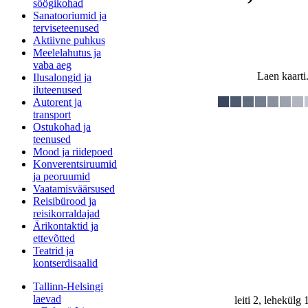
söögikohad
Sanatooriumid ja
terviseteenused
Aktiivne puhkus
Meelelahutus ja
vaba aeg
Laen kaarti.
Ilusalongid ja
iluteenused
Autorent ja
transport
Ostukohad ja
teenused
Mood ja riidepoed
Konverentsiruumid
ja peoruumid
Vaatamisväärsused
Reisibürood ja
reisikorraldajad
Ärikontaktid ja
ettevõtted
Teatrid ja
kontserdisaalid
Tallinn-Helsingi
laevad
leiti 2, lehekülg