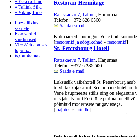
» Eckerö Line
Restoran Hermitage
» Tallink Silja
» Viking Line
Rataskaevu 7
,
Tallinn
, Harjumaa
Telefon: +372 628 6560
Laevaliiklus
Saada e-mail
saartele
Kontserdid ja
Kulinaarsed naudingud Vene traditsioonide 
sündmused
[
restoranid ja söögikohad
»
restoranid
]
ViroWeb algusest
St. Petersbourg Hotell
lõpuni...
ï»¿puhkemaja
Rataskaevu 7
,
Tallinn
, Harjumaa
Telefon: +372 6 286 500
Saada e-mail
Pärnu majoitus
Luksuslik väikehotell St. Petersbourg asub
huoneisto.eu
tulvil keskaja sarmi. See hubane hotell on h
Vene kaupmeeste stiilis ning on elegantne
reisijale. Naudi Eesti ühe parima hotelli v
põimitud modernsete mugavustega.
[
majutus
»
hotellid
]
1