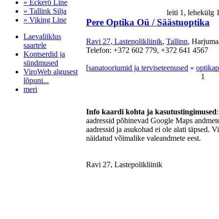
» Eckerö Line
» Tallink Silja
leiti 1, lehekülg
» Viking Line
Pere Optika Oü / Säästuoptika
Laevaliiklus
Ravi 27, Lastepolikliinik
,
Tallinn
, Harjuma
saartele
Telefon: +372 602 779, +372 641 4567
Kontserdid ja
sündmused
[
sanatooriumid ja terviseteenused
»
optikap
ViroWeb algusest
1
lõpuni...
meri
Info kaardi kohta ja kasutustingimused
aadressid põhinevad Google Maps andmetel
Pärnu majoitus
aadressid ja asukohad ei ole alati täpsed. V
huoneisto.eu
näidatud võimalike valeandmete eest.
Ravi 27, Lastepolikliinik