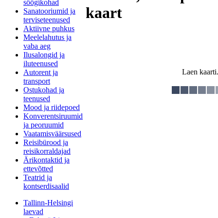
söögikohad
kaart
Sanatooriumid ja
terviseteenused
Aktiivne puhkus
Meelelahutus ja
vaba aeg
Ilusalongid ja
iluteenused
Laen kaarti.
Autorent ja
transport
Ostukohad ja
teenused
Mood ja riidepoed
Konverentsiruumid
ja peoruumid
Vaatamisväärsused
Reisibürood ja
reisikorraldajad
Ärikontaktid ja
ettevõtted
Teatrid ja
kontserdisaalid
Tallinn-Helsingi
laevad