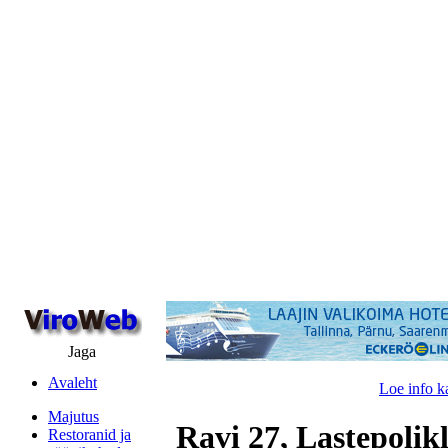
Jaga
Avaleht
Loe info k
Majutus
Ravi 27, Lastepolikl
Restoranid ja