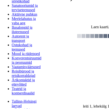
söögikohad
Sanatooriumid ja
terviseteenused
Aktiivne puhkus
Meelelahutus ja
vaba aeg
Laen kaarti.
Ilusalongid ja
iluteenused
Autorent ja
transport
Ostukohad ja
teenused
Mood ja riidepoed
Konverentsiruumid
ja peoruumid
Vaatamisväärsused
Reisibürood ja
reisikorraldajad
Ärikontaktid ja
ettevõtted
Teatrid ja
kontserdisaalid
Tallinn-Helsingi
laevad
leiti 1, lehekülg