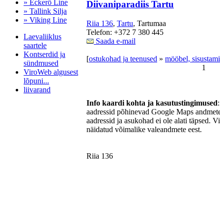
» Eckerö Line
Diivaniparadiis Tartu
» Tallink Silja
» Viking Line
Riia 136
,
Tartu
, Tartumaa
Telefon: +372 7 380 445
Laevaliiklus
Saada e-mail
saartele
Kontserdid ja
[
ostukohad ja teenused
»
mööbel, sisustamin
sündmused
1
ViroWeb algusest
lõpuni...
liivarand
Info kaardi kohta ja kasutustingimused
aadressid põhinevad Google Maps andmetel
aadressid ja asukohad ei ole alati täpsed. V
Pärnu majoitus
näidatud võimalike valeandmete eest.
huoneisto.eu
Riia 136