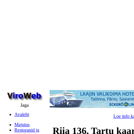
Jaga
Avaleht
Loe info k
Majutus
Riia 136, Tartu kaa
Restoranid ja