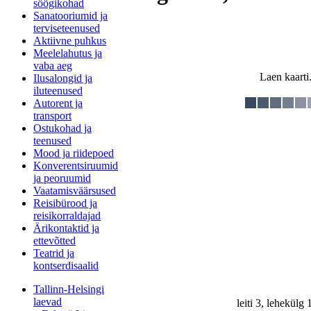
söögikohad
Sanatooriumid ja
terviseteenused
Aktiivne puhkus
Meelelahutus ja
vaba aeg
Laen kaarti.
Ilusalongid ja
iluteenused
Autorent ja
transport
Ostukohad ja
teenused
Mood ja riidepoed
Konverentsiruumid
ja peoruumid
Vaatamisväärsused
Reisibürood ja
reisikorraldajad
Ärikontaktid ja
ettevõtted
Teatrid ja
kontserdisaalid
Tallinn-Helsingi
laevad
leiti 3, lehekülg