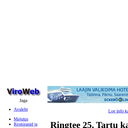
Jaga
Avaleht
Loe info k
Majutus
Ringtee 25, Tartu k
Restoranid ja