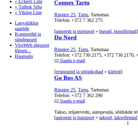
» Eckerö Line
Connex Tartu
» Tallink Silja
» Viking Line
Ringtee 25
,
Tartu
, Tartumaa
Telefon: +372 7 362 275
Laevaliiklus
saartele
[
autorent ja transport
»
bussid, bussifirmad
]
Kontserdid ja
Du Nord
sündmused
ViroWeb algusest
Ringtee 25
,
Tartu
, Tartumaa
lõpuni...
Telefon: +372 730 2175, +372 730 2170,
Haapsalu
Saada e-mail
[
restoranid ja söögikohad
»
kiirtoit
]
Go Bus AS
Pärnu majoitus
huoneisto.eu
Ringtee 25
,
Tartu
, Tartumaa
Telefon: +372 7 362 290
Saada e-mail
Takso, reijatevedu, autopesula, sõidukite t
[
autorent ja transport
»
taksod, taksofirmad
1