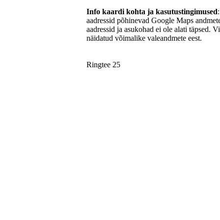
Info kaardi kohta ja kasutustingimused
aadressid põhinevad Google Maps andmetel
aadressid ja asukohad ei ole alati täpsed. V
näidatud võimalike valeandmete eest.
Ringtee 25