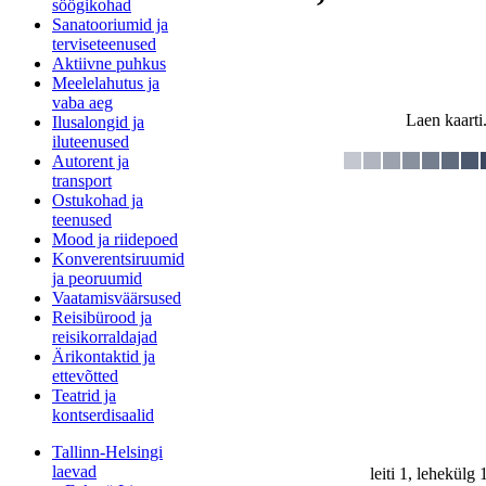
söögikohad
Sanatooriumid ja
terviseteenused
Aktiivne puhkus
Meelelahutus ja
vaba aeg
Laen kaarti.
Ilusalongid ja
iluteenused
Autorent ja
transport
Ostukohad ja
teenused
Mood ja riidepoed
Konverentsiruumid
ja peoruumid
Vaatamisväärsused
Reisibürood ja
reisikorraldajad
Ärikontaktid ja
ettevõtted
Teatrid ja
kontserdisaalid
Tallinn-Helsingi
laevad
leiti 1, lehekülg