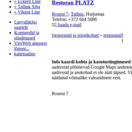
» Eckerö Line
Restoran PLATZ
» Tallink Silja
» Viking Line
Roseni 7
,
Tallinn
, Harjumaa
Telefon: +372 664 5086
Laevaliiklus
Saada e-mail
saartele
Kontserdid ja
[
restoranid ja söögikohad
»
restoranid
]
sündmused
1
ViroWeb algusest
lõpuni...
kahetoaline
Info kaardi kohta ja kasutustingimused
aadressid põhinevad Google Maps andmetel
aadressid ja asukohad ei ole alati täpsed. V
Pärnu majoitus
näidatud võimalike valeandmete eest.
huoneisto.eu
Roseni 7