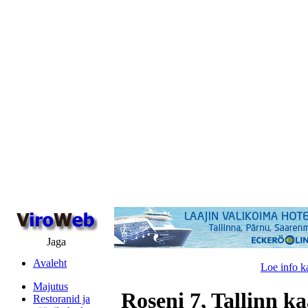
Jaga
Avaleht
Loe info k
Majutus
Roseni 7, Tallinn ka
Restoranid ja