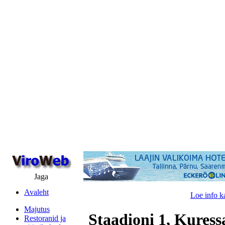
Jaga
Avaleht
Loe info k
Majutus
Staadioni 1, Kuress
Restoranid ja