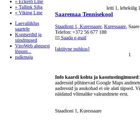
» Eckerö Line
» Tallink Silja
leiti 1, lehekülg
» Viking Line
Saaremaa Tennisekool
Laevaliiklus
Staadioni 1, Kuressaare
,
Kuressaare
, Saare
saartele
Telefon: +372 56 677 188
Kontserdid ja
Saada e-mail
sündmused
ViroWeb algusest
[
aktiivne puhkus
]
lõpuni...
1
palkmaja
Info kaardi kohta ja kasutustingimused
Pärnu majoitus
aadressid põhinevad Google Maps andmetel
huoneisto.eu
aadressid ja asukohad ei ole alati täpsed. V
näidatud võimalike valeandmete eest.
Staadioni 1, Kuressaare