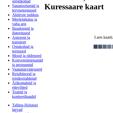
söögikohad
Kuressaare kaart
Sanatooriumid ja
terviseteenused
Aktiivne puhkus
Meelelahutus ja
vaba aeg
Ilusalongid ja
iluteenused
Laen kaarti.
Autorent ja
transport
Ostukohad ja
teenused
Mood ja riidepoed
Konverentsiruumid
ja peoruumid
Vaatamisväärsused
Reisibürood ja
reisikorraldajad
Ärikontaktid ja
ettevõtted
Teatrid ja
kontserdisaalid
Tallinn-Helsingi
laevad