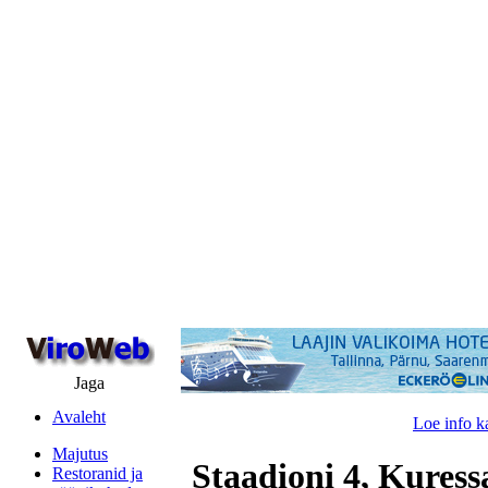
Jaga
Avaleht
Loe info k
Majutus
Staadioni 4, Kuress
Restoranid ja