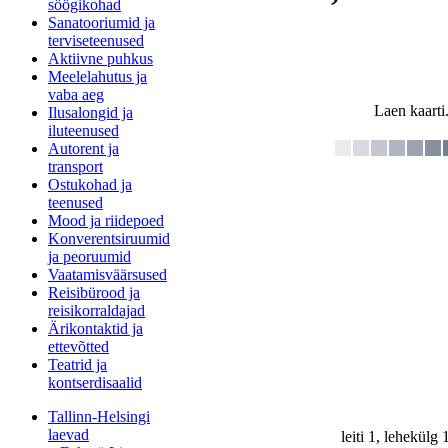
söögikohad
Sanatooriumid ja
terviseteenused
Aktiivne puhkus
Meelelahutus ja
vaba aeg
Laen kaarti.
Ilusalongid ja
iluteenused
Autorent ja
transport
Ostukohad ja
teenused
Mood ja riidepoed
Konverentsiruumid
ja peoruumid
Vaatamisväärsused
Reisibürood ja
reisikorraldajad
Ärikontaktid ja
ettevõtted
Teatrid ja
kontserdisaalid
Tallinn-Helsingi
laevad
leiti 1, lehekülg