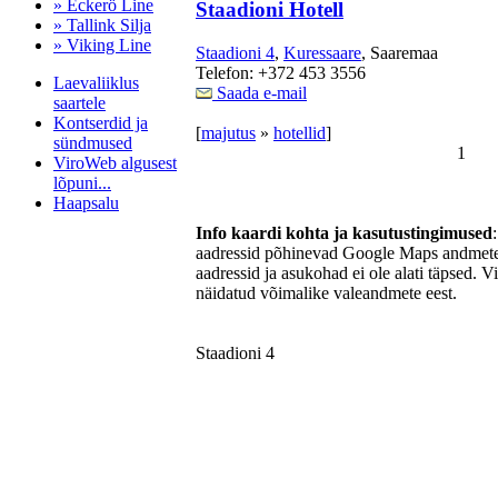
» Eckerö Line
Staadioni Hotell
» Tallink Silja
» Viking Line
Staadioni 4
,
Kuressaare
, Saaremaa
Telefon: +372 453 3556
Laevaliiklus
Saada e-mail
saartele
Kontserdid ja
[
majutus
»
hotellid
]
sündmused
1
ViroWeb algusest
lõpuni...
Haapsalu
Info kaardi kohta ja kasutustingimused
aadressid põhinevad Google Maps andmetel
aadressid ja asukohad ei ole alati täpsed. V
Pärnu majoitus
näidatud võimalike valeandmete eest.
huoneisto.eu
Staadioni 4