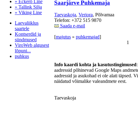
» Eckerö Line
Saarjärve Puhkemaja
» Tallink Silja
» Viking Line
Taevaskoja
,
Veriora
, Põlvamaa
Telefon: +372 515 9870
Laevaliiklus
Saada e-mail
saartele
Kontserdid ja
[
majutus
»
puhkemajad
]
sündmused
1
ViroWeb algusest
lõpuni...
puhkus
Info kaardi kohta ja kasutustingimused
aadressid põhinevad Google Maps andmetel
aadressid ja asukohad ei ole alati täpsed. V
Pärnu majoitus
näidatud võimalike valeandmete eest.
huoneisto.eu
Taevaskoja