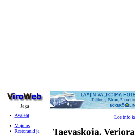
Jaga
Avaleht
Loe info k
Majutus
Taevaskoja, Veriora
Restoranid ja