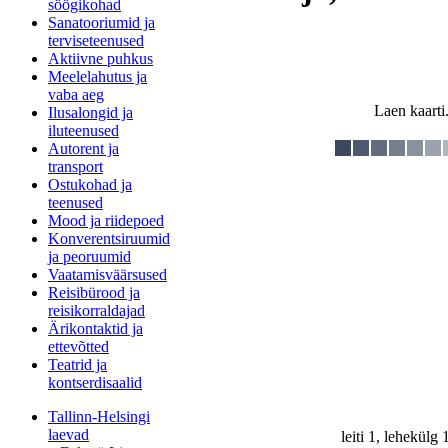
söögikohad
Sanatooriumid ja
terviseteenused
Aktiivne puhkus
Meelelahutus ja
vaba aeg
Laen kaarti.
Ilusalongid ja
iluteenused
Autorent ja
transport
Ostukohad ja
teenused
Mood ja riidepoed
Konverentsiruumid
ja peoruumid
Vaatamisväärsused
Reisibürood ja
reisikorraldajad
Ärikontaktid ja
ettevõtted
Teatrid ja
kontserdisaalid
Tallinn-Helsingi
laevad
leiti 1, lehekülg