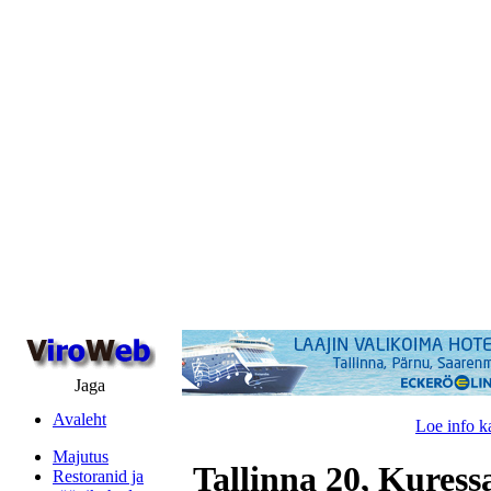
Jaga
Avaleht
Loe info k
Majutus
Tallinna 20, Kuress
Restoranid ja