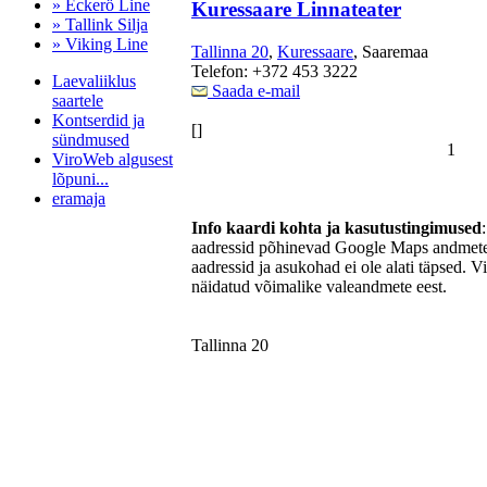
» Eckerö Line
Kuressaare Linnateater
» Tallink Silja
» Viking Line
Tallinna 20
,
Kuressaare
, Saaremaa
Telefon: +372 453 3222
Laevaliiklus
Saada e-mail
saartele
Kontserdid ja
[]
sündmused
1
ViroWeb algusest
lõpuni...
eramaja
Info kaardi kohta ja kasutustingimused
aadressid põhinevad Google Maps andmetel
aadressid ja asukohad ei ole alati täpsed. V
Pärnu majoitus
näidatud võimalike valeandmete eest.
huoneisto.eu
Tallinna 20