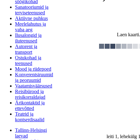
söögikohad
Sanatooriumid ja
terviseteenused
Aktiivne puhkus
Meelelahutus ja
vaba aeg
Laen kaarti.
Ilusalongid ja
iluteenused
Autorent ja
transport
Ostukohad ja
teenused
Mood ja riidepoed
Konverentsiruumid
ja peoruumid
Vaatamisväärsused
Reisibürood ja
reisikorraldajad
Ärikontaktid ja
ettevõtted
Teatrid ja
kontserdisaalid
Tallinn-Helsingi
laevad
leiti 1, lehekülg