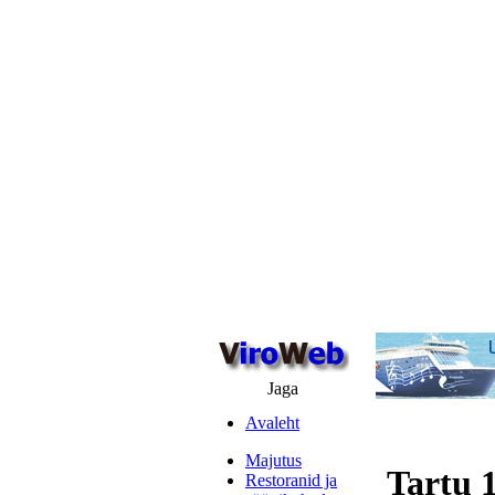
Jaga
Avaleht
Majutus
Tartu 
Restoranid ja