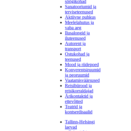
söögikohad
Sanatooriumid ja
terviseteenused
Aktiivne puhkus
Meelelahutus ja
vaba aeg
Ilusalongid ja
iluteenused
Autorent ja
transport
Ostukohad ja
teenused
Mood ja riidepoed
Konverentsiruumid
ja peoruumid
Vaatamisväärsused
Reisibürood ja
reisikorraldajad
Ärikontaktid ja
ettevõtted
Teatrid ja
kontserdisaalid
Tallinn-Helsingi
laevad