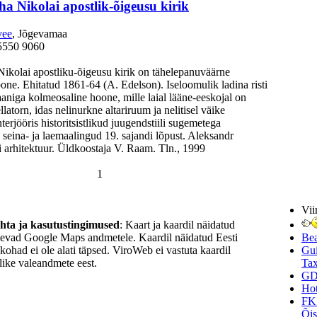
a Nikolai apostlik-õigeusu kirik
vee
, Jõgevamaa
5550 9060
ikolai apostliku-õigeusu kirik on tähelepanuväärne
hoone. Ehitatud 1861-64 (A. Edelson). Iseloomulik ladina risti
aaniga kolmeosaline hoone, mille laial lääne-eeskojal on
llatorn, idas nelinurkne altariruum ja nelitisel väike
terjööris historitsistlikud juugendstiili sugemetega
seina- ja laemaalingud 19. sajandi lõpust. Aleksandr
i arhitektuur. Üldkoostaja V. Raam. Tln., 1999
1
Vii
ohta ja kasutustingimused
: Kaart ja kaardil näidatud
nevad Google Maps andmetele. Kaardil näidatud Eesti
Be
ukohad ei ole alati täpsed. ViroWeb ei vastuta kaardil
Gui
ike valeandmete eest.
Tax
GD
Hot
FK
Õi