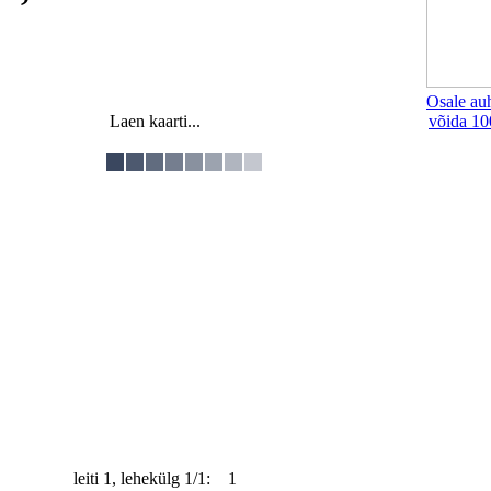
Osale au
Laen kaarti...
võida 10
leiti 1, lehekülg 1/1: 1