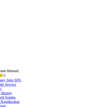
mati liitunud:
auty Skin SPA
de Service
i
 Beauty
ell Sophia
 Kardikeskus
smäe