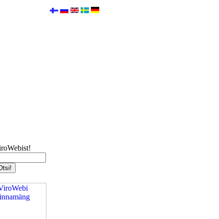
iroWebist!