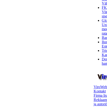
Väl
FK
Vii
sis
Glo
Uni
mee
rata
Bar
Ilu
Est
Tri
Kar
Den
ham
ViroWeb
Kontakt
Firma li
Reklaam
ja autor