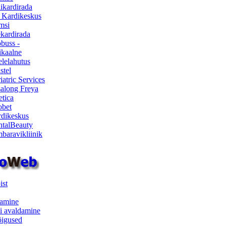
ikardirada
 Kardikeskus
msi
ekardirada
buss -
kaalne
lelahutus
stel
iatric Services
salong Freya
etica
obet
dikeskus
talBeauty
baravikliinik
ist
samine
i avaldamine
iõigused