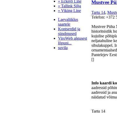
» Eckerö Line
Mustvee Püh
» Tallink Silja
» Viking Line
Tartu 14
,
Must
Telefon: +372 
Laevaliiklus
saartele
Mustvee Püha N
Kontserdid ja
historitsistlik 
sündmused
kujulise põhipl
ViroWeb algusest
neljatahuline ke
lõpuni...
sibulakuppel. In
suvila
ornamentaalsed 
Pantelejev Eest
[]
Pärnu majoitus
huoneisto.eu
Info kaardi k
aadressid põhi
aadressid ja as
näidatud võimal
Tartu 14