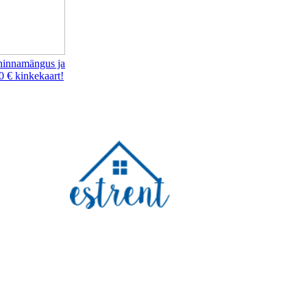
hinnamängus ja
0 € kinkekaart!