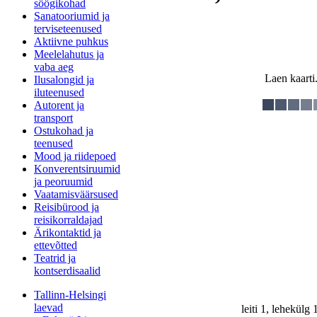
söögikohad
Sanatooriumid ja
terviseteenused
Aktiivne puhkus
Meelelahutus ja
vaba aeg
Laen kaarti.
Ilusalongid ja
iluteenused
Autorent ja
transport
Ostukohad ja
teenused
Mood ja riidepoed
Konverentsiruumid
ja peoruumid
Vaatamisväärsused
Reisibürood ja
reisikorraldajad
Ärikontaktid ja
ettevõtted
Teatrid ja
kontserdisaalid
Tallinn-Helsingi
laevad
leiti 1, lehekülg