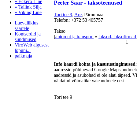
» Eckerö Line
Peeter Saar - taksoteenused
» Tallink Silja
» Viking Line
Tori tee 9
,
Are
, Pärnumaa
Telefon: +372 53 405757
Laevaliiklus
saartele
Takso
Kontserdid ja
[
autorent ja transport
»
taksod, taksofirmad
sündmused
1
ViroWeb algusest
lõpuni...
palkmaja
Info kaardi kohta ja kasutustingimused
aadressid põhinevad Google Maps andmetel
aadressid ja asukohad ei ole alati täpsed. V
Pärnu majoitus
näidatud võimalike valeandmete eest.
huoneisto.eu
Tori tee 9