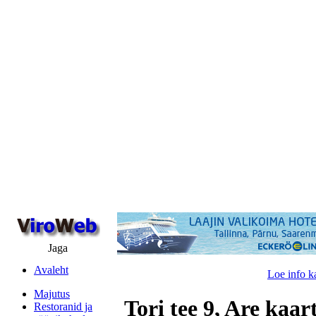
Jaga
Avaleht
Loe info k
Majutus
Tori tee 9, Are kaar
Restoranid ja