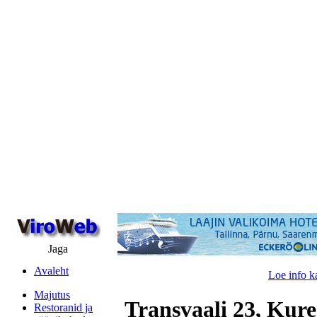
Jaga
Avaleht
Loe info k
Majutus
Transvaali 23, Kure
Restoranid ja