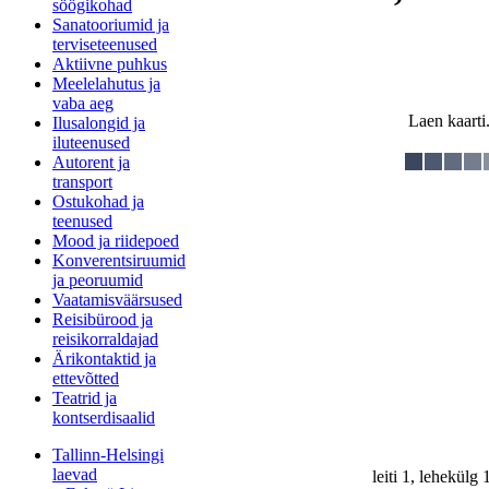
söögikohad
Sanatooriumid ja
terviseteenused
Aktiivne puhkus
Meelelahutus ja
vaba aeg
Laen kaarti.
Ilusalongid ja
iluteenused
Autorent ja
transport
Ostukohad ja
teenused
Mood ja riidepoed
Konverentsiruumid
ja peoruumid
Vaatamisväärsused
Reisibürood ja
reisikorraldajad
Ärikontaktid ja
ettevõtted
Teatrid ja
kontserdisaalid
Tallinn-Helsingi
laevad
leiti 1, lehekülg