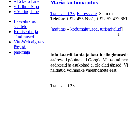
» Eckerö Line
Maria kodumajutus
» Tallink Silja
» Viking Line
Transvaali 23
,
Kuressaare
, Saaremaa
Telefon: +372 455 6881, +372 53 473 661
Laevaliiklus
saartele
[
majutus
»
kodumajutused, turismitalud
]
Kontserdid ja
1
sündmused
ViroWeb algusest
lõpuni...
palkmaja
Info kaardi kohta ja kasutustingimused
aadressid põhinevad Google Maps andmetel
aadressid ja asukohad ei ole alati täpsed. V
näidatud võimalike valeandmete eest.
Pärnu majoitus
huoneisto.eu
Transvaali 23