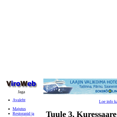
Jaga
Avaleht
Loe info k
Majutus
Tuule 3, Kuressaare
Restoranid ja