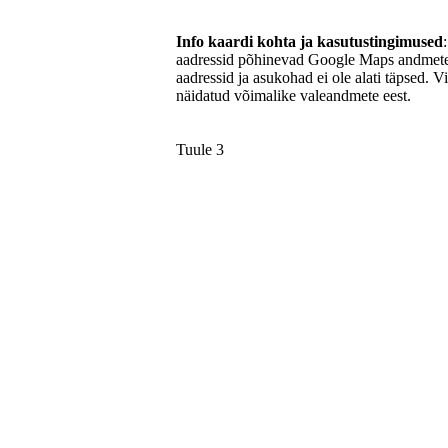
Info kaardi kohta ja kasutustingimused
aadressid põhinevad Google Maps andmetel
aadressid ja asukohad ei ole alati täpsed. V
näidatud võimalike valeandmete eest.
Tuule 3