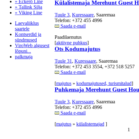
» Eckerö Line
Külalistemaja Merehunt Guest H
» Tallink Silja
» Viking Line
Tuule 3
,
Kuressaare
, Saaremaa
Telefon: +372 455 4996
Laevaliiklus
Saada e-mail
saartele
Kontserdid ja
Paadilaenutus
sündmused
[
aktiivne puhkus
]
ViroWeb algusest
Ots Kodumajutus
lõpuni...
palkmaja
Tuule 31
,
Kuressaare
, Saaremaa
Telefon: +372 453 3554, +372 518 5257
Saada e-mail
Pärnu majoitus
[
majutus
»
kodumajutused, turismitalud
]
huoneisto.eu
Puhkemaja Merehunt Guest Hou
Tuule 3
,
Kuressaare
, Saaremaa
Telefon: +372 455 4996
Saada e-mail
[
majutus
»
külalistemajad
]
1