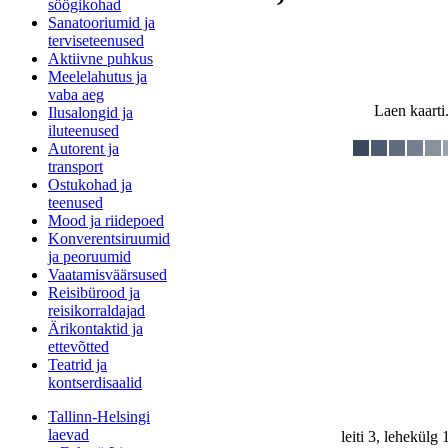
söögikohad
Sanatooriumid ja
terviseteenused
Aktiivne puhkus
Meelelahutus ja
vaba aeg
Laen kaarti.
Ilusalongid ja
iluteenused
Autorent ja
transport
Ostukohad ja
teenused
Mood ja riidepoed
Konverentsiruumid
ja peoruumid
Vaatamisväärsused
Reisibürood ja
reisikorraldajad
Ärikontaktid ja
ettevõtted
Teatrid ja
kontserdisaalid
Tallinn-Helsingi
laevad
leiti 3, lehekülg