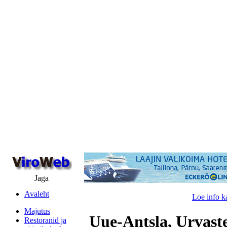
Jaga
Avaleht
Loe info k
Majutus
Uue-Antsla, Urvast
Restoranid ja