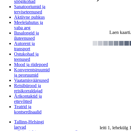
söögikohad
Sanatooriumid ja
terviseteenused
Aktiivne puhkus
Meelelahutus ja
vaba aeg
Laen kaarti.
Ilusalongid ja
iluteenused
Autorent ja
transport
Ostukohad ja
teenused
Mood ja riidepoed
Konverentsiruumid
ja peoruumid
Vaatamisväärsused
Reisibürood ja
reisikorraldajad
Ärikontaktid ja
ettevõtted
Teatrid ja
kontserdisaalid
Tallinn-Helsingi
laevad
leiti 1, lehekülg