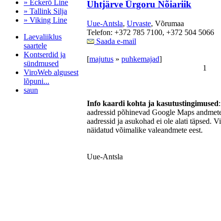
» Eckerö Line
Uhtjärve Ürgoru Nõiariik
» Tallink Silja
» Viking Line
Uue-Antsla
,
Urvaste
, Võrumaa
Telefon: +372 785 7100, +372 504 5066
Laevaliiklus
Saada e-mail
saartele
Kontserdid ja
[
majutus
»
puhkemajad
]
sündmused
1
ViroWeb algusest
lõpuni...
saun
Info kaardi kohta ja kasutustingimused
aadressid põhinevad Google Maps andmetel
aadressid ja asukohad ei ole alati täpsed. V
Pärnu majoitus
näidatud võimalike valeandmete eest.
huoneisto.eu
Uue-Antsla