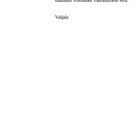
näidatud võimalike valeandmete eest.
Valjala