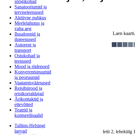
söögikohad
Sanatooriumid ja
terviseteenused
Aktiivne puhkus
Meelelahutus ja
vaba aeg
Laen kaarti.
Ilusalongid ja
iluteenused
Autorent ja
transport
Ostukohad ja
teenused
Mood ja riidepoed
Konverentsiruumid
ja peoruumid
Vaatamisväärsused
Reisibürood ja
reisikorraldajad
Ärikontaktid ja
ettevõtted
Teatrid ja
kontserdisaalid
Tallinn-Helsingi
laevad
leiti 2, lehekülg