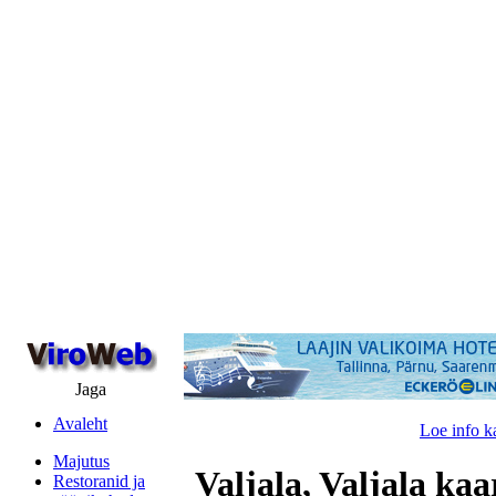
Jaga
Avaleht
Loe info k
Majutus
Valjala, Valjala kaa
Restoranid ja