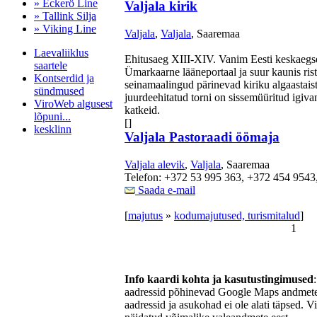
» Eckerö Line
Valjala kirik
» Tallink Silja
» Viking Line
Valjala
,
Valjala
, Saaremaa
Laevaliiklus
Ehitusaeg XIII-XIV. Vanim Eesti keskaegse
saartele
Ümarkaarne lääneportaal ja suur kaunis risti
Kontserdid ja
seinamaalingud pärinevad kiriku algaastais
sündmused
juurdeehitatud torni on sissemüüritud igiva
ViroWeb algusest
katkeid.
lõpuni...
[]
kesklinn
Valjala Pastoraadi öömaja
Valjala alevik
,
Valjala
, Saaremaa
Telefon: +372 53 995 363, +372 454 9543
Pärnu majoitus
Saada e-mail
huoneisto.eu
[
majutus
»
kodumajutused, turismitalud
]
1
Info kaardi kohta ja kasutustingimused
aadressid põhinevad Google Maps andmetel
aadressid ja asukohad ei ole alati täpsed. V