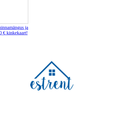
hinnamängus ja
0 € kinkekaart!