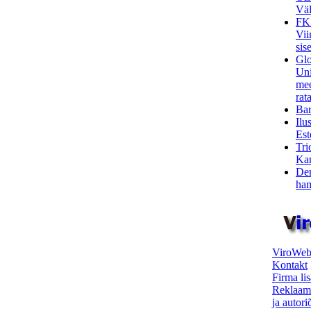
Väl
FK
Vii
sis
Glo
Uni
mee
rata
Bar
Ilu
Est
Tri
Kar
Den
ham
ViroWeb
Kontakt
Firma li
Reklaam
ja autor