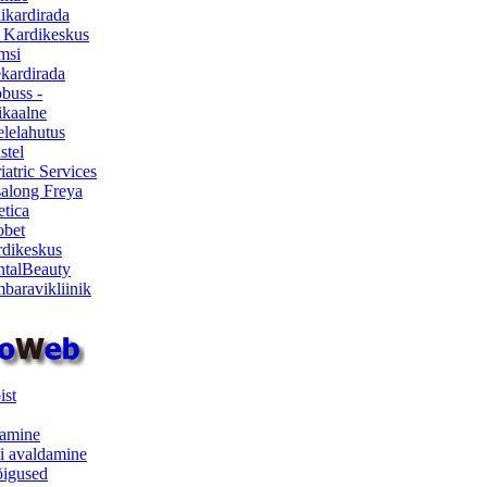
ikardirada
 Kardikeskus
msi
ekardirada
buss -
kaalne
lelahutus
stel
iatric Services
salong Freya
etica
obet
dikeskus
talBeauty
baravikliinik
ist
samine
i avaldamine
iõigused