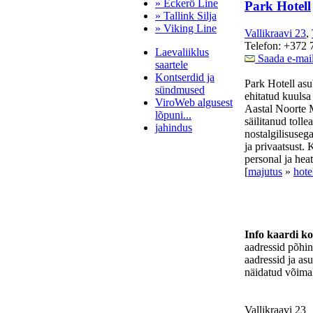
» Eckerö Line
Park Hotell
» Tallink Silja
» Viking Line
Vallikraavi 23
,
Telefon: +372 
Laevaliiklus
Saada e-mai
saartele
Kontserdid ja
Park Hotell asu
sündmused
ehitatud kuulsa
ViroWeb algusest
Aastal Noorte 
lõpuni...
säilitanud toll
jahindus
nostalgilisuseg
ja privaatsust. 
personal ja hea
[
majutus
»
hote
Pärnu majoitus
huoneisto.eu
Info kaardi k
aadressid põhi
aadressid ja as
näidatud võimal
Vallikraavi 23