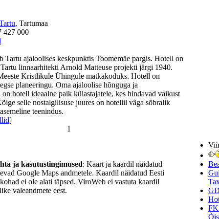
Tartu
, Tartumaa
7 427 000
l
b Tartu ajaloolises keskpunktis Toomemäe pargis. Hotell on
 Tartu linnaarhitekti Arnold Matteuse projekti järgi 1940.
Meeste Kristlikule Ühingule matkakoduks. Hotell on
eaegse planeeringu. Oma ajaloolise hõnguga ja
a on hotell ideaalne paik külastajatele, kes hindavad vaikust
Kõige selle nostalgilisuse juures on hotellil väga sõbralik
tasemeline teenindus.
llid
]
1
Vii
ohta ja kasutustingimused
: Kaart ja kaardil näidatud
Be
nevad Google Maps andmetele. Kaardil näidatud Eesti
Gui
ukohad ei ole alati täpsed. ViroWeb ei vastuta kaardil
Tax
ike valeandmete eest.
GD
Hot
FK
Õi