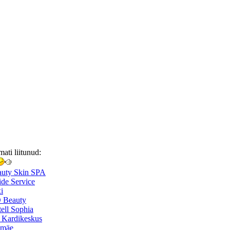
mati liitunud:
auty Skin SPA
de Service
i
 Beauty
ell Sophia
 Kardikeskus
smäe