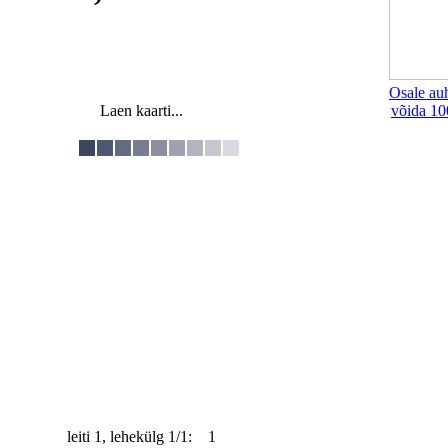
Osale au
Laen kaarti...
võida 10
leiti 1, lehekülg 1/1: 1