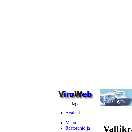
Jaga
Avaleht
Majutus
Vallikr
Restoranid ja