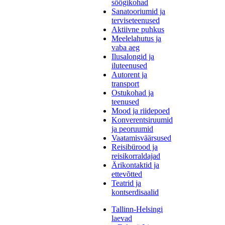
söögikohad
Sanatooriumid ja
terviseteenused
Aktiivne puhkus
Meelelahutus ja
vaba aeg
Ilusalongid ja
iluteenused
Autorent ja
transport
Ostukohad ja
teenused
Mood ja riidepoed
Konverentsiruumid
ja peoruumid
Vaatamisväärsused
Reisibürood ja
reisikorraldajad
Ärikontaktid ja
ettevõtted
Teatrid ja
kontserdisaalid
Tallinn-Helsingi
laevad