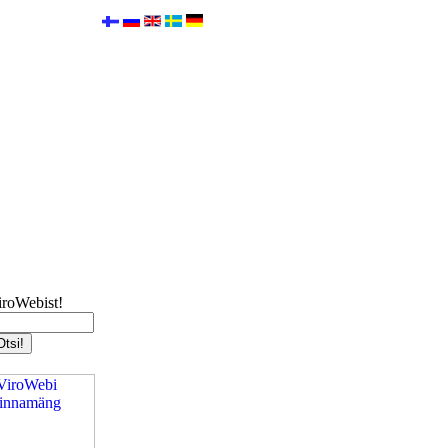
iroWebist!