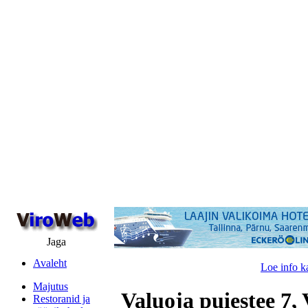
Jaga
Avaleht
Loe info k
Majutus
Valuoja puiestee 7, 
Restoranid ja