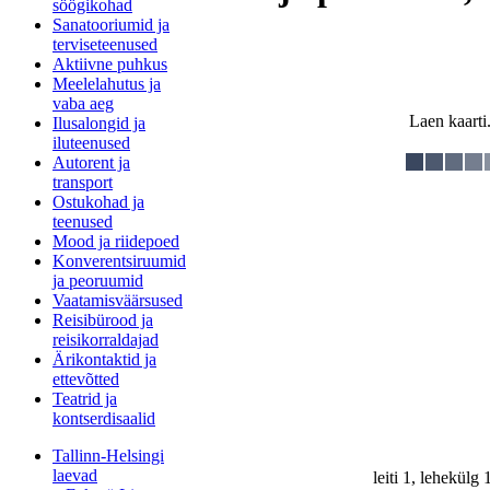
söögikohad
Sanatooriumid ja
terviseteenused
Aktiivne puhkus
Meelelahutus ja
vaba aeg
Laen kaarti.
Ilusalongid ja
iluteenused
Autorent ja
transport
Ostukohad ja
teenused
Mood ja riidepoed
Konverentsiruumid
ja peoruumid
Vaatamisväärsused
Reisibürood ja
reisikorraldajad
Ärikontaktid ja
ettevõtted
Teatrid ja
kontserdisaalid
Tallinn-Helsingi
laevad
leiti 1, lehekülg