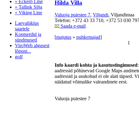
» Eckerö Line
Hilda Villa
» Tallink Silja
» Viking Line
Valuoja puiestee 7
,
Viljandi
, Viljandimaa
Telefon: +372 43 33 710, +372 53 030 79
Laevaliiklus
Saada e-mail
saartele
Kontserdid ja
[
majutus
»
puhkemajad
]
sündmused
1
ViroWeb algusest
lõpuni...
golf
Info kaardi kohta ja kasutustingimused
aadressid põhinevad Google Maps andmetel
aadressid ja asukohad ei ole alati täpsed. V
Pärnu majoitus
näidatud võimalike valeandmete eest.
huoneisto.eu
Valuoja puiestee 7