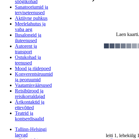
söögikohad
Sanatooriumid ja
terviseteenused
Aktiivne puhkus
Meelelahutus ja
vaba aeg
Laen kaarti.
Ilusalongid ja
iluteenused
Autorent ja
transport
Ostukohad ja
teenused
Mood ja riidepoed
Konverentsiruumid
ja peoruumid
Vaatamisväärsused
Reisibürood ja
reisikorraldajad
Ärikontaktid ja
ettevõtted
Teatrid ja
kontserdisaalid
Tallinn-Helsingi
laevad
leiti 1, lehekülg