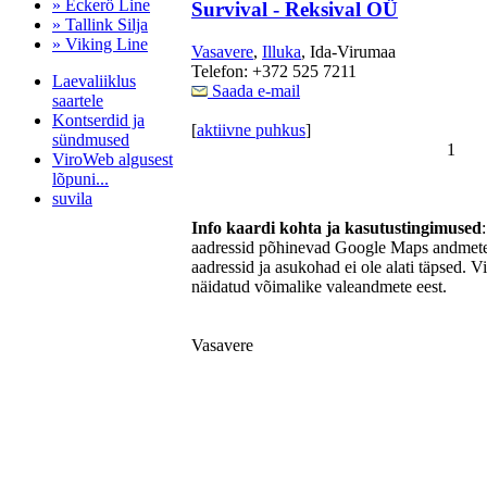
» Eckerö Line
Survival - Reksival OÜ
» Tallink Silja
» Viking Line
Vasavere
,
Illuka
, Ida-Virumaa
Telefon: +372 525 7211
Laevaliiklus
Saada e-mail
saartele
Kontserdid ja
[
aktiivne puhkus
]
sündmused
1
ViroWeb algusest
lõpuni...
suvila
Info kaardi kohta ja kasutustingimused
aadressid põhinevad Google Maps andmetel
aadressid ja asukohad ei ole alati täpsed. V
Pärnu majoitus
näidatud võimalike valeandmete eest.
huoneisto.eu
Vasavere