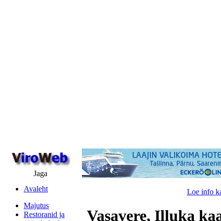
Jaga
Avaleht
Loe info k
Majutus
Vasavere, Illuka ka
Restoranid ja