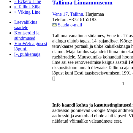
» Eckerö Line
Tallinna Linnamuuseum
» Tallink Silja
» Viking Line
Vene 17
,
Tallinn
, Harjumaa
Telefon: +372 6155183
Laevaliiklus
Saada e-mail
saartele
Kontserdid ja
Tallinna vanalinna südames, Vene tn. 17
sündmused
ajalugu ulatub tagasi 14. sajandisse. Kõrge k
ViroWeb algusest
teravkaarse portaali ja uhke kaksikaknaga
lõpuni...
elamu. Maja kuulus sajandeid linna nimeka
ï»¿puhkemaja
raehärradele. Muuseumiks kohandati hoone
ilme sai see renoveerimise käigus aastail
ekspositsioon annab ülevaate Tallinna ajalo
lõpust kuni Eesti taasiseseisvumiseni 1991 
Pärnu majoitus
[]
huoneisto.eu
1
Info kaardi kohta ja kasutustingimused
aadressid põhinevad Google Maps andmetel
aadressid ja asukohad ei ole alati täpsed. V
näidatud võimalike valeandmete eest.