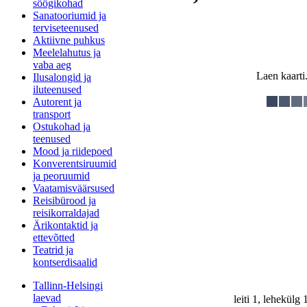
söögikohad
Sanatooriumid ja
terviseteenused
Aktiivne puhkus
Meelelahutus ja
vaba aeg
Laen kaarti.
Ilusalongid ja
iluteenused
Autorent ja
transport
Ostukohad ja
teenused
Mood ja riidepoed
Konverentsiruumid
ja peoruumid
Vaatamisväärsused
Reisibürood ja
reisikorraldajad
Ärikontaktid ja
ettevõtted
Teatrid ja
kontserdisaalid
Tallinn-Helsingi
laevad
leiti 1, lehekülg