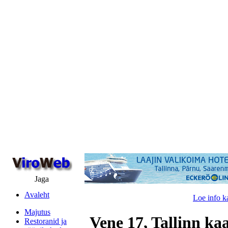
Jaga
Avaleht
Loe info k
Majutus
Vene 17, Tallinn ka
Restoranid ja