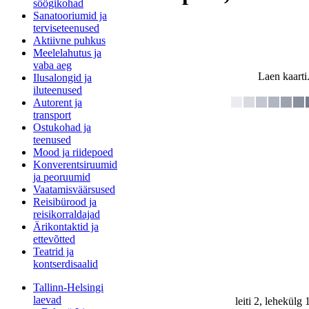
söögikohad
Sanatooriumid ja
terviseteenused
Aktiivne puhkus
Meelelahutus ja
vaba aeg
Laen kaarti.
Ilusalongid ja
iluteenused
Autorent ja
transport
Ostukohad ja
teenused
Mood ja riidepoed
Konverentsiruumid
ja peoruumid
Vaatamisväärsused
Reisibürood ja
reisikorraldajad
Ärikontaktid ja
ettevõtted
Teatrid ja
kontserdisaalid
Tallinn-Helsingi
laevad
leiti 2, lehekülg