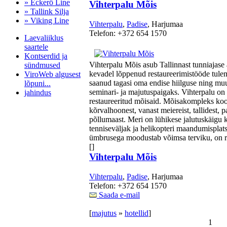
» Eckerö Line
Vihterpalu Mõis
» Tallink Silja
» Viking Line
Vihterpalu
,
Padise
, Harjumaa
Telefon: +372 654 1570
Laevaliiklus
saartele
Kontserdid ja
Vihterpalu Mõis asub Tallinnast tunniajase
sündmused
kevadel lõppenud restaureerimistööde tule
ViroWeb algusest
saanud tagasi oma endise hiilguse ning mu
lõpuni...
seminari- ja majutuspaigaks. Vihterpalu on 
jahindus
restaureeritud mõisaid. Mõisakompleks koo
kõrvalhoonest, vanast meiereist, tallidest, p
põllumaast. Meri on lühikese jalutuskäigu 
Pärnu majoitus
tenniseväljak ja helikopteri maandumispla
huoneisto.eu
ümbrusega moodustab võimsa terviku, on r
[]
Vihterpalu Mõis
Vihterpalu
,
Padise
, Harjumaa
Telefon: +372 654 1570
Saada e-mail
[
majutus
»
hotellid
]
1