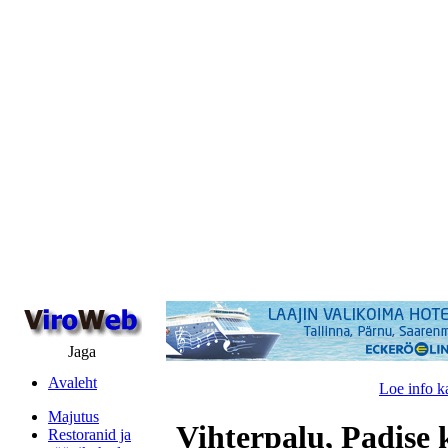
Jaga
Avaleht
Loe info k
Majutus
Vihterpalu, Padise 
Restoranid ja