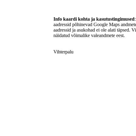
Info kaardi kohta ja kasutustingimused
aadressid põhinevad Google Maps andmetel
aadressid ja asukohad ei ole alati täpsed. V
näidatud võimalike valeandmete eest.
Vihterpalu