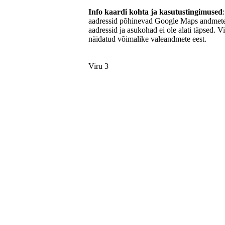
Info kaardi kohta ja kasutustingimused
aadressid põhinevad Google Maps andmetel
aadressid ja asukohad ei ole alati täpsed. V
näidatud võimalike valeandmete eest.
Viru 3