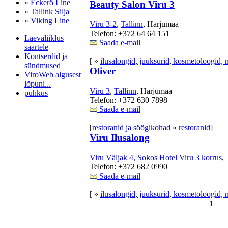
» Eckerö Line
Beauty Salon Viru 3
» Tallink Silja
» Viking Line
Viru 3-2
,
Tallinn
, Harjumaa
Telefon: +372 64 64 151
Laevaliiklus
Saada e-mail
saartele
Kontserdid ja
[ »
ilusalongid, juuksurid, kosmetoloogid, 
sündmused
Oliver
ViroWeb algusest
lõpuni...
Viru 3
,
Tallinn
, Harjumaa
puhkus
Telefon: +372 630 7898
Saada e-mail
[
restoranid ja söögikohad
»
restoranid
]
Pärnu majoitus
Viru Ilusalong
huoneisto.eu
Viru Väljak 4, Sokos Hotel Viru 3 korrus
,
Telefon: +372 682 0990
Saada e-mail
[ »
ilusalongid, juuksurid, kosmetoloogid, 
1