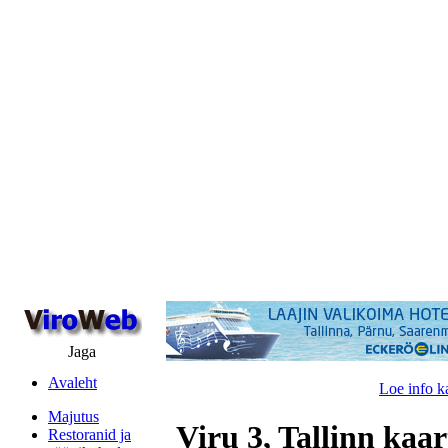
Jaga
Avaleht
Loe info k
Majutus
Viru 3, Tallinn kaar
Restoranid ja