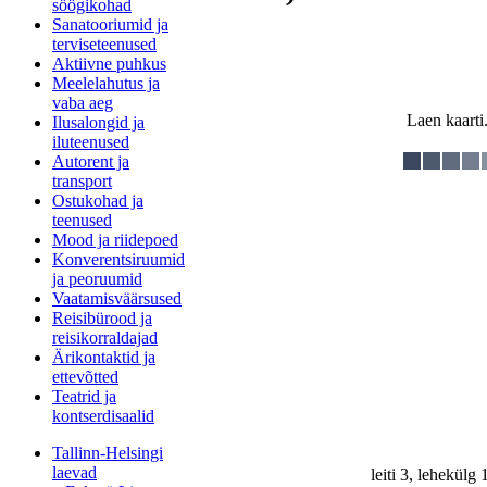
söögikohad
Sanatooriumid ja
terviseteenused
Aktiivne puhkus
Meelelahutus ja
vaba aeg
Laen kaarti.
Ilusalongid ja
iluteenused
Autorent ja
transport
Ostukohad ja
teenused
Mood ja riidepoed
Konverentsiruumid
ja peoruumid
Vaatamisväärsused
Reisibürood ja
reisikorraldajad
Ärikontaktid ja
ettevõtted
Teatrid ja
kontserdisaalid
Tallinn-Helsingi
laevad
leiti 3, lehekülg