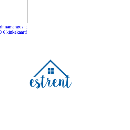
hinnamängus ja
0 € kinkekaart!