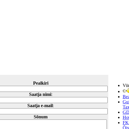
Pealkiri
Vii
Saatja nimi
:
Be
Gui
Saatja e-mail
:
Tax
GD
Sõnum
Hot
FK
Õi