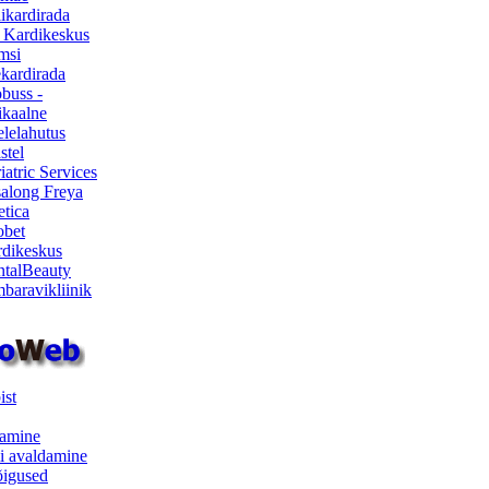
ikardirada
 Kardikeskus
msi
ekardirada
buss -
kaalne
lelahutus
stel
iatric Services
salong Freya
etica
obet
dikeskus
talBeauty
baravikliinik
ist
samine
i avaldamine
iõigused