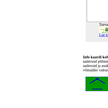
Turv
Lae t
Info kaardi ko
aadressid põhin
aadressid ja asu
võimalike valea