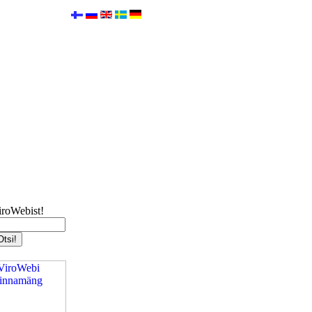
iroWebist!