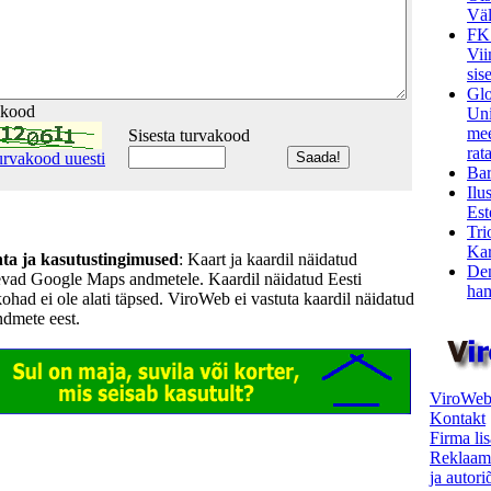
Väl
FK
Vii
sis
Glo
akood
Uni
mee
Sisesta turvakood
rata
urvakood uuesti
Bar
Ilu
Est
Tri
Kar
hta ja kasutustingimused
: Kaart ja kaardil näidatud
Den
evad Google Maps andmetele. Kaardil näidatud Eesti
ham
kohad ei ole alati täpsed. ViroWeb ei vastuta kaardil näidatud
ndmete eest.
ViroWeb
Kontakt
Firma li
Reklaam
ja autor