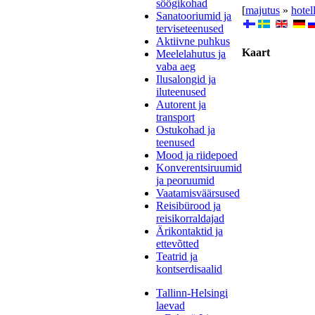
söögikohad
[
majutus
»
hotel
Sanatooriumid ja
terviseteenused
Aktiivne puhkus
Kaart
Meelelahutus ja
vaba aeg
Ilusalongid ja
iluteenused
Autorent ja
transport
Ostukohad ja
teenused
Mood ja riidepoed
Konverentsiruumid
ja peoruumid
Vaatamisväärsused
Reisibürood ja
reisikorraldajad
Ärikontaktid ja
ettevõtted
Teatrid ja
kontserdisaalid
Tallinn-Helsingi
laevad