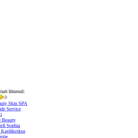
mati liitunud:
auty Skin SPA
de Service
i
 Beauty
ell Sophia
 Kardikeskus
smäe