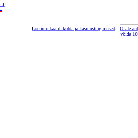
lid
]
Loe info kaardi kohta ja kasutustingimused
.
Osale au
võida 10