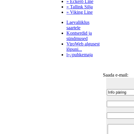
» Eckerö Line
» Tallink Silja
» Viking Line
Laevaliiklus
saartele
Kontserdid ja
sündmused
ViroWeb algusest
lõpuni...
ï»¿puhkemaja
Saada e-mail:
Pärnu majoitus
huoneisto.eu