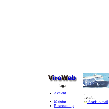
Jaga
Avaleht
,
,
Telefon:
Majutus
Saada e-mail
Restoranid ja