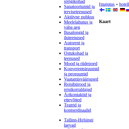
söögikohad
[
majutus
»
hotel
Sanatooriumid ja
terviseteenused
Aktiivne puhkus
Kaart
Meelelahutus ja
vaba aeg
Ilusalongid ja
iluteenused
Autorent ja
transport
Ostukohad ja
teenused
Mood ja riidepoed
Konverentsiruumid
ja peoruumid
Vaatamisväärsused
Reisibürood ja
reisikorraldajad
Ärikontaktid ja
ettevõtted
Teatrid ja
kontserdisaalid
Tallinn-Helsingi
laevad