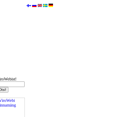
iroWebist!