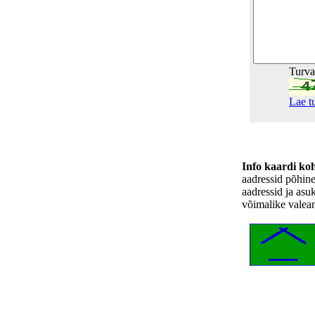
Turv
Lae t
Info kaardi ko
aadressid põhin
aadressid ja asu
võimalike valea