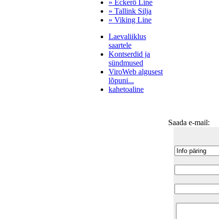
» Eckerö Line
» Tallink Silja
» Viking Line
Laevaliiklus
saartele
Kontserdid ja
sündmused
ViroWeb algusest
lõpuni...
kahetoaline
Saada e-mail:
Pärnu majoitus
huoneisto.eu