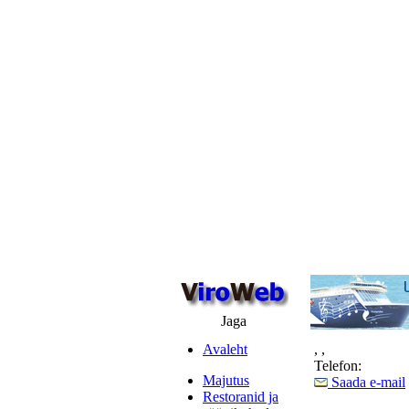
Jaga
Avaleht
,
,
Telefon:
Majutus
Saada e-mail
Restoranid ja