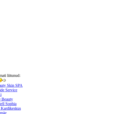
mati liitunud:
auty Skin SPA
de Service
i
 Beauty
ell Sophia
 Kardikeskus
smäe