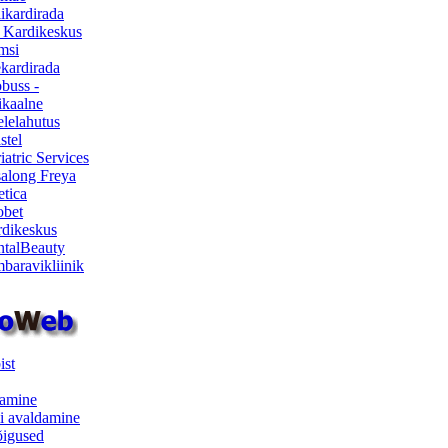
ikardirada
 Kardikeskus
msi
ekardirada
buss -
kaalne
lelahutus
stel
iatric Services
salong Freya
etica
obet
dikeskus
talBeauty
baravikliinik
ist
samine
i avaldamine
iõigused