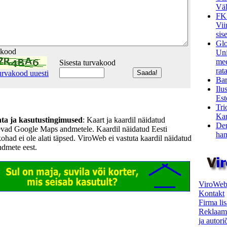
Väl
FK
Vii
sis
Glo
akood
Uni
mee
Sisesta turvakood
rata
urvakood uuesti
Bar
Ilu
Est
Tri
Kar
hta ja kasutustingimused
: Kaart ja kaardil näidatud
Den
evad Google Maps andmetele. Kaardil näidatud Eesti
ham
kohad ei ole alati täpsed. ViroWeb ei vastuta kaardil näidatud
ndmete eest.
ViroWeb
Kontakt
Firma li
Reklaam
ja autor