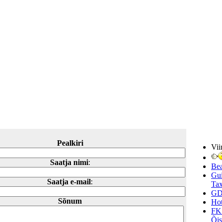
Pealkiri
Vii
Saatja nimi
:
Be
Gui
Saatja e-mail
:
Tax
GD
Sõnum
Hot
FK
Õi