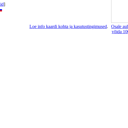
lid
]
Loe info kaardi kohta ja kasutustingimused
.
Osale au
võida 10