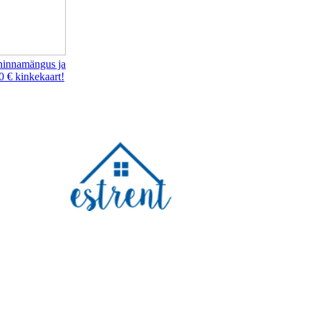
hinnamängus ja
0 € kinkekaart!