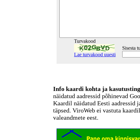
Turvakood
Sisesta 
Lae turvakood uuesti
Info kaardi kohta ja kasutusti
näidatud aadressid põhinevad Go
Kaardil näidatud Eesti aadressid j
täpsed. ViroWeb ei vastuta kaardi
valeandmete eest.