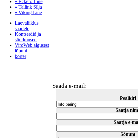
» Eckerö Line
» Tallink Silja
» Viking Line
Laevaliiklus
saartele
Kontserdid ja
sündmused
ViroWeb algusest
lõpuni...
korter
Pärnu majoitus
huoneisto.eu
Saada e-mail:
Pealkiri
Saatja nim
Saatja e-ma
Sõnum