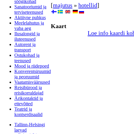
söögikohad
[
majutus
»
hotellid
]
Sanatooriumid ja
terviseteenused
Aktiivne puhkus
Meelelahutus ja
Kaart
vaba aeg
Loe info kaardi ko
Ilusalongid ja
iluteenused
Autorent ja
transport
Ostukohad ja
teenused
Mood ja riidepoed
Konverentsiruumid
ja peoruumid
Vaatamisväärsused
Reisibürood ja
reisikorraldajad
Ärikontaktid ja
ettevõtted
Teatrid ja
kontserdisaalid
Tallinn-Helsingi
laevad