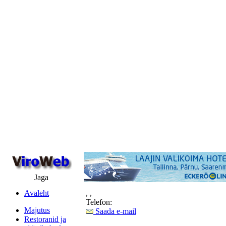
Jaga
Avaleht
,
,
Telefon:
Majutus
Saada e-mail
Restoranid ja