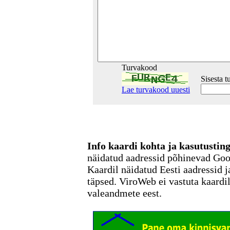
Turvakood
Sisesta 
Lae turvakood uuesti
Info kaardi kohta ja kasutusti
näidatud aadressid põhinevad Go
Kaardil näidatud Eesti aadressid j
täpsed. ViroWeb ei vastuta kaardi
valeandmete eest.