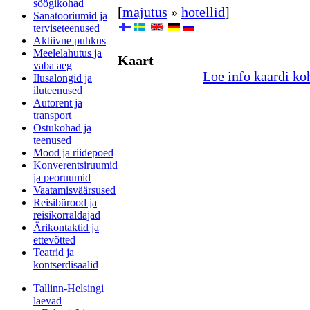
söögikohad
[
majutus
»
hotellid
]
Sanatooriumid ja
terviseteenused
Aktiivne puhkus
Meelelahutus ja
Kaart
vaba aeg
Loe info kaardi ko
Ilusalongid ja
iluteenused
Autorent ja
transport
Ostukohad ja
teenused
Mood ja riidepoed
Konverentsiruumid
ja peoruumid
Vaatamisväärsused
Reisibürood ja
reisikorraldajad
Ärikontaktid ja
ettevõtted
Teatrid ja
kontserdisaalid
Tallinn-Helsingi
laevad