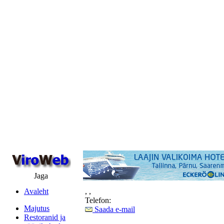
Jaga
Avaleht
,
,
Telefon:
Majutus
Saada e-mail
Restoranid ja