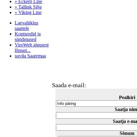
» Eckerö Line
» Tallink Silja
» Viking Line
Laevaliiklus
saartele
Kontserdid ja
sündmused
ViroWeb algusest
lõpuni...
suvila Saaremaa
Pärnu majoitus
huoneisto.eu
Saada e-mail:
Pealkiri
Saatja nim
Saatja e-ma
Sõnum