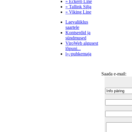
» Eckerö Line
» Tallink Silja
» Viking Line
Laevaliiklus
saartele
Kontserdid ja
sündmused
ViroWeb algusest
lõpuni...
ï»¿puhkemaja
Saada e-mail:
Pärnu majoitus
huoneisto.eu