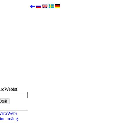
iroWebist!