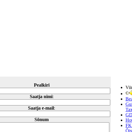
Pealkiri
Vii
Saatja nimi
:
Be
Gui
Saatja e-mail
:
Tax
GD
Sõnum
Hot
FK
Õi