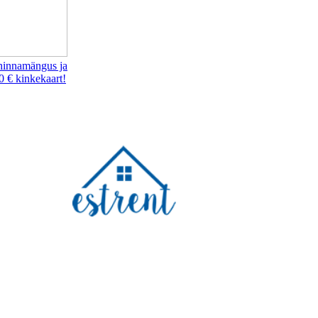
hinnamängus ja
0 € kinkekaart!