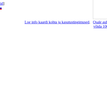
lid
]
Loe info kaardi kohta ja kasutustingimused
.
Osale au
võida 10