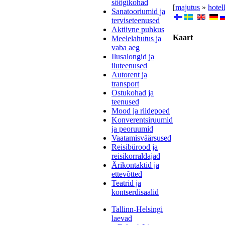
söögikohad
[
majutus
»
hotel
Sanatooriumid ja
terviseteenused
Aktiivne puhkus
Kaart
Meelelahutus ja
vaba aeg
Ilusalongid ja
iluteenused
Autorent ja
transport
Ostukohad ja
teenused
Mood ja riidepoed
Konverentsiruumid
ja peoruumid
Vaatamisväärsused
Reisibürood ja
reisikorraldajad
Ärikontaktid ja
ettevõtted
Teatrid ja
kontserdisaalid
Tallinn-Helsingi
laevad