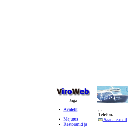
Jaga
Avaleht
,
,
Telefon:
Majutus
Saada e-mail
Restoranid ja