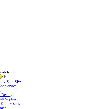
mati liitunud:
auty Skin SPA
de Service
i
 Beauty
ell Sophia
 Kardikeskus
smäe