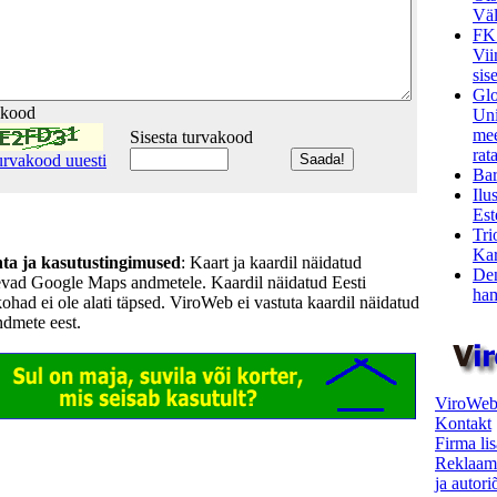
Väl
FK
Vii
sis
Glo
akood
Uni
mee
Sisesta turvakood
rata
urvakood uuesti
Bar
Ilu
Est
Tri
Kar
hta ja kasutustingimused
: Kaart ja kaardil näidatud
Den
evad Google Maps andmetele. Kaardil näidatud Eesti
ham
kohad ei ole alati täpsed. ViroWeb ei vastuta kaardil näidatud
ndmete eest.
ViroWeb
Kontakt
Firma li
Reklaam
ja autor