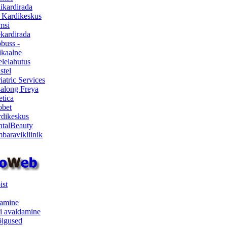
ikardirada
 Kardikeskus
msi
ekardirada
buss -
kaalne
lelahutus
stel
iatric Services
salong Freya
etica
obet
dikeskus
talBeauty
baravikliinik
ist
samine
i avaldamine
iõigused