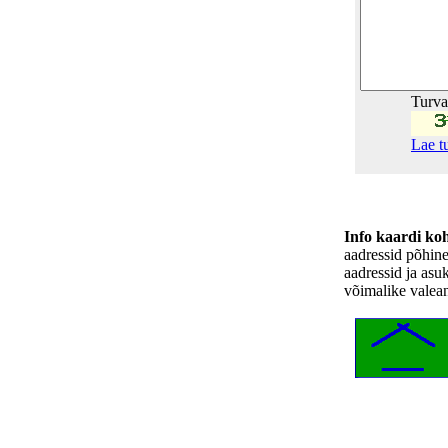
Turv
Lae t
Info kaardi ko
aadressid põhin
aadressid ja asu
võimalike valea