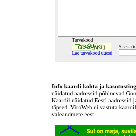
Turvakood
Sisesta 
Lae turvakood uuesti
Info kaardi kohta ja kasutusti
näidatud aadressid põhinevad Go
Kaardil näidatud Eesti aadressid j
täpsed. ViroWeb ei vastuta kaardi
valeandmete eest.