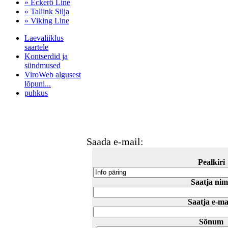
» Eckerö Line
» Tallink Silja
» Viking Line
Laevaliiklus
saartele
Kontserdid ja
sündmused
ViroWeb algusest
lõpuni...
puhkus
Pärnu majoitus
huoneisto.eu
Saada e-mail:
Pealkiri
Saatja nim
Saatja e-ma
Sõnum