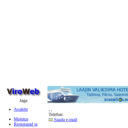
Jaga
Avaleht
,
,
Telefon:
Majutus
Saada e-mail
Restoranid ja