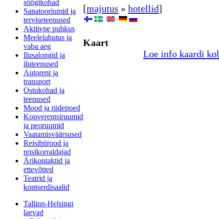
söögikohad
[
majutus
»
hotellid
]
Sanatooriumid ja
terviseteenused
Aktiivne puhkus
Meelelahutus ja
Kaart
vaba aeg
Loe info kaardi ko
Ilusalongid ja
iluteenused
Autorent ja
transport
Ostukohad ja
teenused
Mood ja riidepoed
Konverentsiruumid
ja peoruumid
Vaatamisväärsused
Reisibürood ja
reisikorraldajad
Ärikontaktid ja
ettevõtted
Teatrid ja
kontserdisaalid
Tallinn-Helsingi
laevad