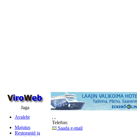
Jaga
Avaleht
,
,
Telefon:
Majutus
Saada e-mail
Restoranid ja