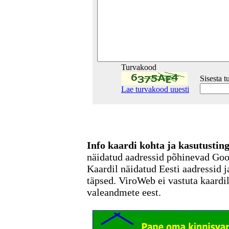
Turvakood
Sisesta 
Lae turvakood uuesti
Info kaardi kohta ja kasutusti
näidatud aadressid põhinevad Go
Kaardil näidatud Eesti aadressid j
täpsed. ViroWeb ei vastuta kaardi
valeandmete eest.