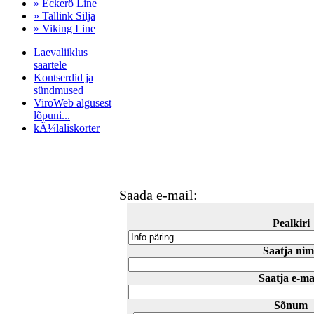
» Eckerö Line
» Tallink Silja
» Viking Line
Laevaliiklus
saartele
Kontserdid ja
sündmused
ViroWeb algusest
lõpuni...
kÃ¼laliskorter
Pärnu majoitus
huoneisto.eu
Saada e-mail:
Pealkiri
Saatja nim
Saatja e-ma
Sõnum