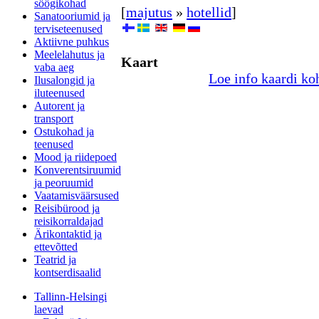
söögikohad
[
majutus
»
hotellid
]
Sanatooriumid ja
terviseteenused
Aktiivne puhkus
Meelelahutus ja
Kaart
vaba aeg
Loe info kaardi ko
Ilusalongid ja
iluteenused
Autorent ja
transport
Ostukohad ja
teenused
Mood ja riidepoed
Konverentsiruumid
ja peoruumid
Vaatamisväärsused
Reisibürood ja
reisikorraldajad
Ärikontaktid ja
ettevõtted
Teatrid ja
kontserdisaalid
Tallinn-Helsingi
laevad