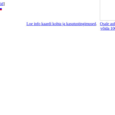
lid
]
Loe info kaardi kohta ja kasutustingimused
.
Osale au
võida 10