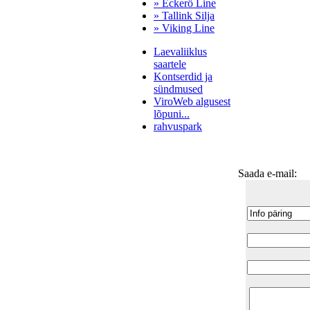
» Eckerö Line
» Tallink Silja
» Viking Line
Laevaliiklus
saartele
Kontserdid ja
sündmused
ViroWeb algusest
lõpuni...
rahvuspark
Saada e-mail:
Pärnu majoitus
huoneisto.eu