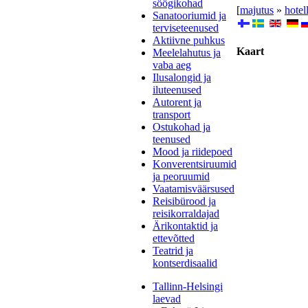
söögikohad
[
majutus
»
hotel
Sanatooriumid ja
terviseteenused
Aktiivne puhkus
Kaart
Meelelahutus ja
vaba aeg
Ilusalongid ja
iluteenused
Autorent ja
transport
Ostukohad ja
teenused
Mood ja riidepoed
Konverentsiruumid
ja peoruumid
Vaatamisväärsused
Reisibürood ja
reisikorraldajad
Ärikontaktid ja
ettevõtted
Teatrid ja
kontserdisaalid
Tallinn-Helsingi
laevad