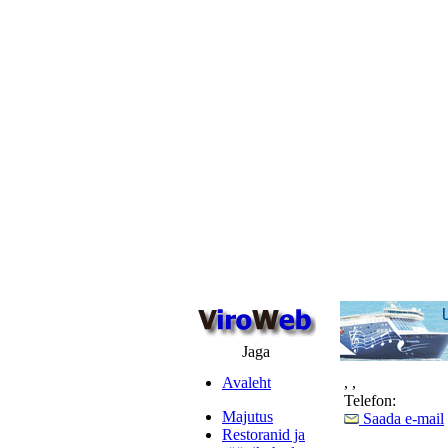
Jaga
Avaleht
,
,
Telefon:
Majutus
Saada e-mail
Restoranid ja