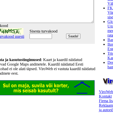
Väl
FK
Vii
sis
Glo
akood
Uni
mee
Sisesta turvakood
rata
urvakood uuesti
Bar
Ilu
Est
Tri
Kar
hta ja kasutustingimused
: Kaart ja kaardil näidatud
Den
evad Google Maps andmetele. Kaardil näidatud Eesti
ham
kohad ei ole alati täpsed. ViroWeb ei vastuta kaardil näidatud
ndmete eest.
ViroWeb
Kontakt
Firma li
Reklaam
ja autor