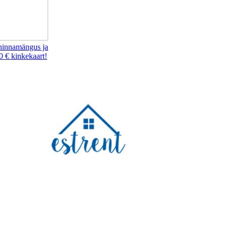
hinnamängus ja
0 € kinkekaart!