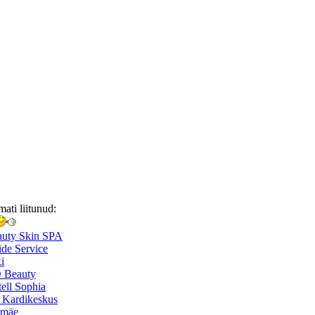
mati liitunud:
auty Skin SPA
de Service
i
 Beauty
ell Sophia
 Kardikeskus
smäe