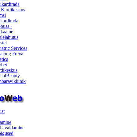
ikardirada
 Kardikeskus
msi
ekardirada
buss -
kaalne
lelahutus
stel
iatric Services
salong Freya
etica
obet
dikeskus
talBeauty
baravikliinik
ist
samine
i avaldamine
iõigused