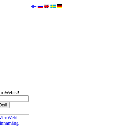
iroWebist!