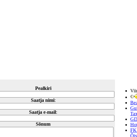
Pealkiri
Vii
Saatja nimi
:
Be
Gui
Saatja e-mail
:
Tax
GD
Sõnum
Hot
FK
Õi