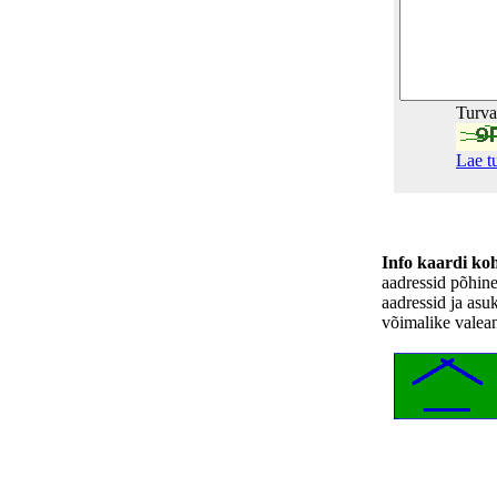
Turv
Lae t
Info kaardi ko
aadressid põhin
aadressid ja asu
võimalike valea