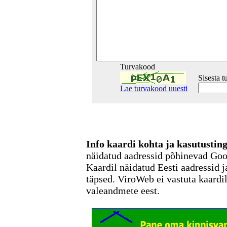
Turvakood
Sisesta 
Lae turvakood uuesti
Info kaardi kohta ja kasutusti
näidatud aadressid põhinevad Go
Kaardil näidatud Eesti aadressid j
täpsed. ViroWeb ei vastuta kaardi
valeandmete eest.