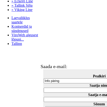
» Eckerö Line
» Tallink Silja
» Viking Line
Laevaliiklus
saartele
Kontserdid ja
sündmused
ViroWeb algusest
lõpuni...
Tallinn
Pärnu majoitus
huoneisto.eu
Saada e-mail:
Pealkiri
Saatja nim
Saatja e-ma
Sõnum