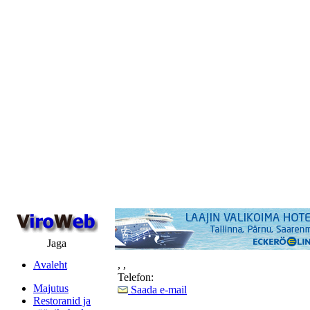
Jaga
Avaleht
,
,
Telefon:
Majutus
Saada e-mail
Restoranid ja