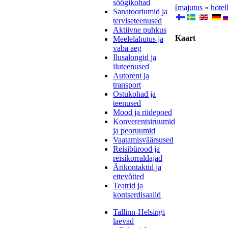
söögikohad
[
majutus
»
hotel
Sanatooriumid ja
terviseteenused
Aktiivne puhkus
Kaart
Meelelahutus ja
vaba aeg
Ilusalongid ja
iluteenused
Autorent ja
transport
Ostukohad ja
teenused
Mood ja riidepoed
Konverentsiruumid
ja peoruumid
Vaatamisväärsused
Reisibürood ja
reisikorraldajad
Ärikontaktid ja
ettevõtted
Teatrid ja
kontserdisaalid
Tallinn-Helsingi
laevad