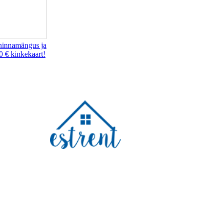
hinnamängus ja
0 € kinkekaart!