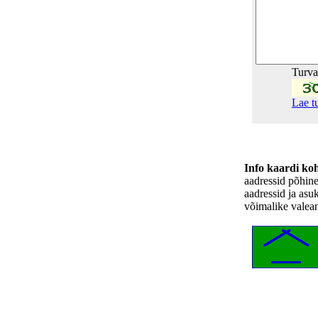
Turv
Lae t
Info kaardi ko
aadressid põhin
aadressid ja asu
võimalike valea