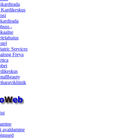
ikardirada
 Kardikeskus
msi
ekardirada
buss -
kaalne
lelahutus
stel
iatric Services
salong Freya
etica
obet
dikeskus
talBeauty
baravikliinik
ist
samine
i avaldamine
iõigused