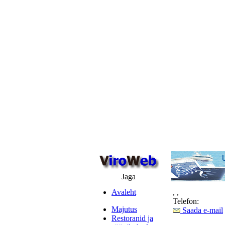
Jaga
Avaleht
,
,
Telefon:
Majutus
Saada e-mail
Restoranid ja