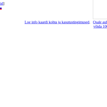
lid
]
Loe info kaardi kohta ja kasutustingimused
.
Osale au
võida 10