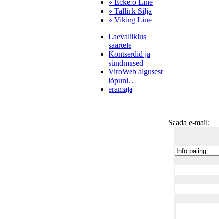
» Eckerö Line
» Tallink Silja
» Viking Line
Laevaliiklus
saartele
Kontserdid ja
sündmused
ViroWeb algusest
lõpuni...
eramaja
Saada e-mail:
Pärnu majoitus
huoneisto.eu