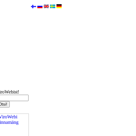
iroWebist!