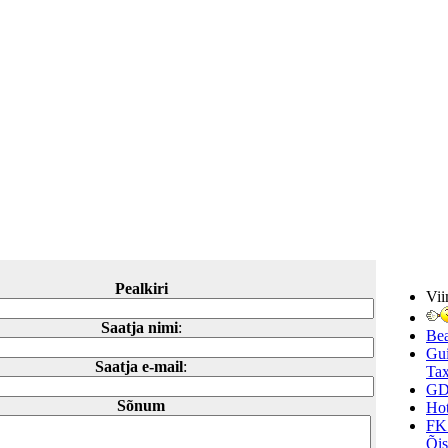
Pealkiri
Vii
Saatja nimi
:
Be
Gui
Saatja e-mail
:
Tax
GD
Sõnum
Hot
FK
Õi