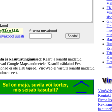
Väl
FK
Vii
sis
Glo
akood
Uni
mee
Sisesta turvakood
rata
urvakood uuesti
Bar
Ilu
Est
Tri
Kar
hta ja kasutustingimused
: Kaart ja kaardil näidatud
Den
evad Google Maps andmetele. Kaardil näidatud Eesti
ham
kohad ei ole alati täpsed. ViroWeb ei vastuta kaardil näidatud
ndmete eest.
ViroWeb
Kontakt
Firma li
Reklaam
ja autor