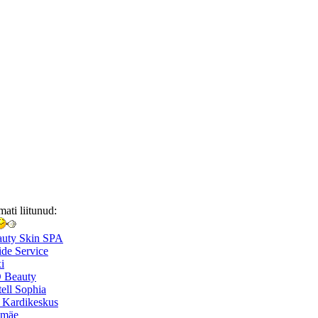
mati liitunud:
auty Skin SPA
de Service
i
 Beauty
ell Sophia
 Kardikeskus
smäe