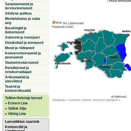
|
muud teenuse
Sanatooriumid ja
terviseteenused
Aktiivne puhkus
Meelelahutus ja vaba
aeg
ilm Läänemaal
Haapsalu kaart
Ilusalongid ja
iluteenused
Autorent ja transport
Ostukohad ja teenused
Mood ja riidepoed
Konverentsiruumid ja
peoruumid
Vaatamisväärsused
Reisibürood ja
reisikorraldajad
Ärikontaktid ja
ettevõtted
Teatrid ja
kontserdisaalid
ei tulemusi.
Tallinn-Helsingi laevad
Haapsalu
» autorent, taksod, bussid ja transport »
» Eckerö Line
» Tallink Silja
» Viking Line
Laevaliiklus saartele
Kontserdid ja