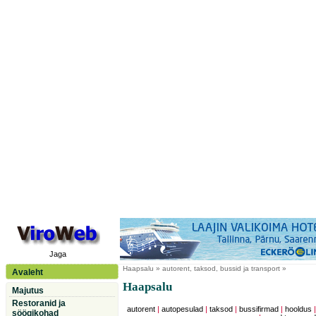
Jaga
Haapsalu
» autorent, taksod, bussid ja transport »
Avaleht
Haapsalu
Majutus
Restoranid ja
autorent
|
autopesulad
|
taksod
|
bussifirmad
|
hooldus
söögikohad