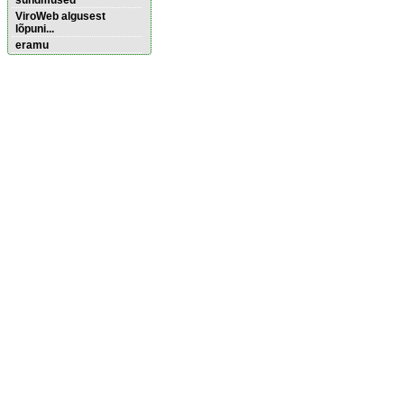
sündmused
ViroWeb algusest
lõpuni...
eramu
Pärnu majoitus
huoneisto.eu