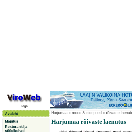
Jaga
Harjumaa
» mood & riidepoed » rõivaste laenut
Avaleht
Harjumaa rõivaste laenutus
Majutus
Restoranid ja
söögikohad
riided, riidepoed
|
kingad, kingapoed
|
mood, moesal