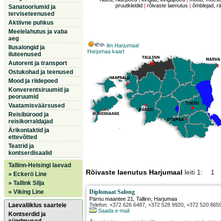
pruutkleidid
|
rõivaste laenutus
|
õmblejad, r
Sanatooriumid ja
terviseteenused
Aktiivne puhkus
Meelelahutus ja vaba
aeg
ilm Harjumaal
Ilusalongid ja
Harjumaa kaart
iluteenused
Autorent ja transport
Ostukohad ja teenused
Mood ja riidepoed
Konverentsiruumid ja
peoruumid
Vaatamisväärsused
Reisibürood ja
reisikorraldajad
Ärikontaktid ja
ettevõtted
Teatrid ja
kontserdisaalid
Tallinn-Helsingi laevad
Rõivaste laenutus Harjumaal
leiti 1: 1
» Eckerö Line
» Tallink Silja
» Viking Line
Diplomaat Salong
Pärnu maantee 21
,
Tallinn
, Harjumaa
Laevaliiklus saartele
Telefon: +372 626 6487, +372 528 9920, +372 520 865
Saada e-mail
Kontserdid ja