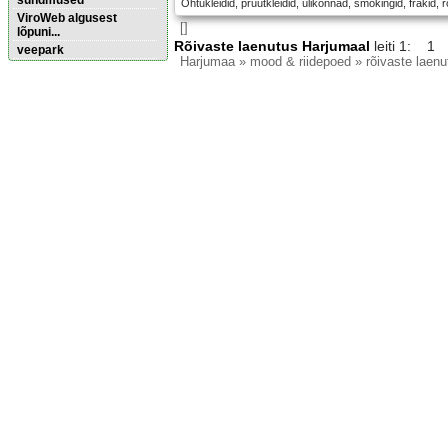
sündmused
Õhtukleidid, pruutkleidid, ülikonnad, smokingid, frakid, 
ViroWeb algusest
[]
lõpuni...
Rõivaste laenutus Harjumaal
leiti 1: 1
veepark
Harjumaa
» mood & riidepoed » rõivaste laenu
Pärnu majoitus
huoneisto.eu