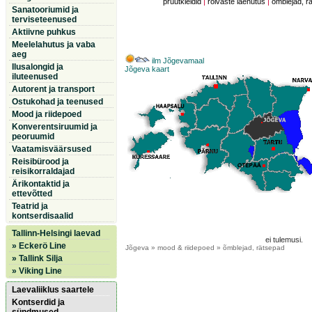
pruutkleidid
|
rõivaste laenutus
|
õmblejad, r
Sanatooriumid ja
terviseteenused
Aktiivne puhkus
Meelelahutus ja vaba
aeg
ilm Jõgevamaal
Ilusalongid ja
Jõgeva kaart
iluteenused
Autorent ja transport
Ostukohad ja teenused
Mood ja riidepoed
Konverentsiruumid ja
peoruumid
Vaatamisväärsused
Reisibürood ja
reisikorraldajad
Ärikontaktid ja
ettevõtted
Teatrid ja
kontserdisaalid
Tallinn-Helsingi laevad
ei tulemusi.
» Eckerö Line
Jõgeva
» mood & riidepoed » õmblejad, rätsepad
» Tallink Silja
» Viking Line
Laevaliiklus saartele
Kontserdid ja