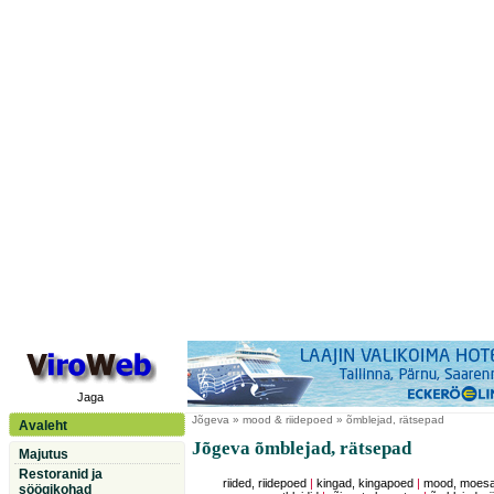
Jaga
Jõgeva
» mood & riidepoed » õmblejad, rätsepad
Avaleht
Jõgeva õmblejad, rätsepad
Majutus
Restoranid ja
riided, riidepoed
|
kingad, kingapoed
|
mood, moesal
söögikohad