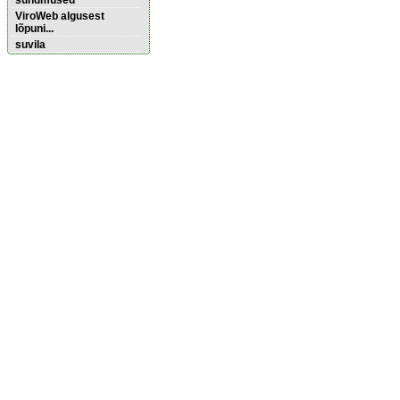
sündmused
ViroWeb algusest
lõpuni...
suvila
Pärnu majoitus
huoneisto.eu