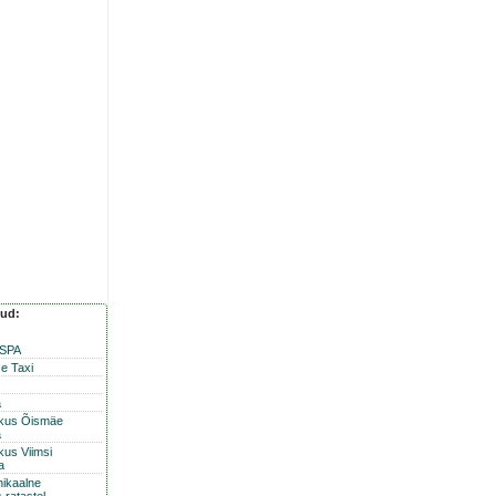
nud:
 SPA
e Taxi
a
skus Õismäe
a
kus Viimsi
a
nikaalne