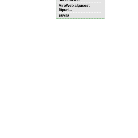
sündmused
ViroWeb algusest
lõpuni...
suvila
Pärnu majoitus
huoneisto.eu