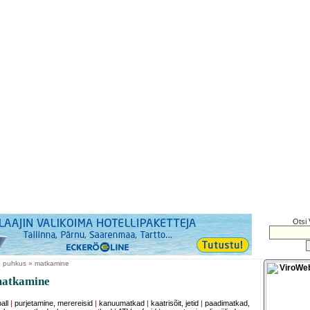
Otsi 
e puhkus » matkamine
atkamine
all
|
purjetamine, merereisid
|
kanuumatkad
|
kaatrisõit, jetid
|
paadimatkad,