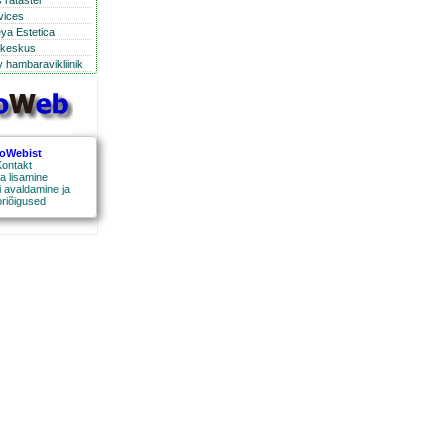
 ratastel
rvices
eya Estetica
ikeskus
 hambaravikliinik
roWebist
ontakt
a lisamine
 avaldamine ja
oriõigused