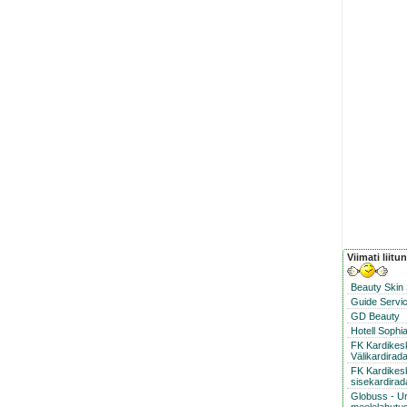
Viimati liitu
Beauty Skin
Guide Servic
GD Beauty
Hotell Sophi
FK Kardike
Välikardirad
FK Kardikes
sisekardirad
Globuss - U