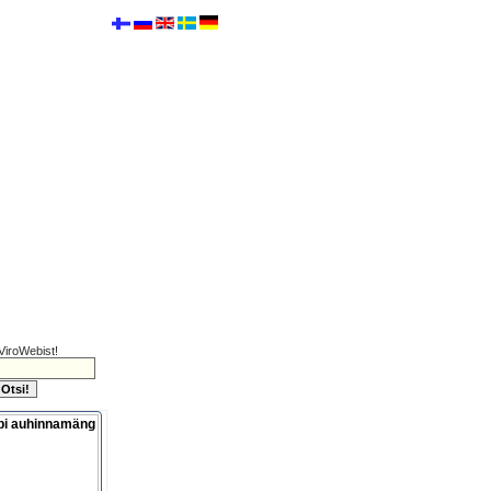
ViroWebist!