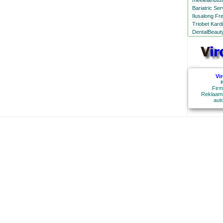
meelelahutus
Bariatric Se
Ilusalong Fr
Triobet Kard
DentalBeauty
Vi
K
Firm
Reklaami
aut