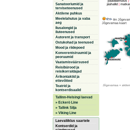
paadilaenutus
|
Sanatooriumid ja
jäähallid
|
matkam
terviseteenused
Aktiivne puhkus
Meelelahutus ja vaba
ilm Jõgeva
aeg
Jõgevamaa kaart
Ilusalongid ja
iluteenused
Autorent ja transport
Ostukohad ja teenused
Mood ja riidepoed
Konverentsiruumid ja
peoruumid
Vaatamisväärsused
Reisibürood ja
reisikorraldajad
Ärikontaktid ja
ettevõtted
Jõgevamaa
» aktii
Teatrid ja
kontserdisaalid
Tallinn-Helsingi laevad
» Eckerö Line
» Tallink Silja
» Viking Line
Laevaliiklus saartele
Kontserdid ja