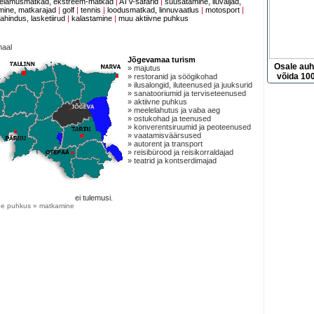
elamusmatkad, ekstreem-matkad
|
ATV-safarid
|
suusatamine, liuväljad,
ine, matkarajad
|
golf
|
tennis
|
loodusmatkad, linnuvaatlus
|
motosport
|
jahindus, lasketiirud
|
kalastamine
|
muu aktiivne puhkus
maal
Jõgevamaa turism
Osale au
» majutus
võida 100
» restoranid ja söögikohad
» ilusalongid, iluteenused ja juuksurid
» sanatooriumid ja terviseteenused
» aktiivne puhkus
» meelelahutus ja vaba aeg
» ostukohad ja teenused
» konverentsiruumid ja peoteenused
» vaatamisväärsused
» autorent ja transport
» reisibürood ja reisikorraldajad
» teatrid ja kontserdimajad
ei tulemusi.
vne puhkus » matkamine