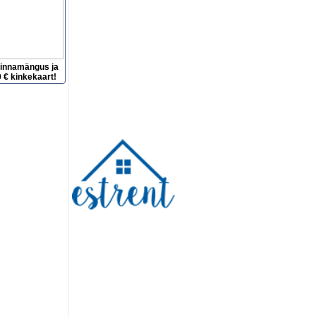
hinnamängus ja
 € kinkekaart!