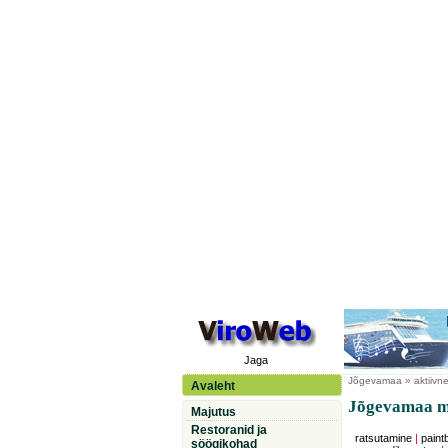
Jaga
Jõgevamaa
» aktiivn
Avaleht
Jõgevamaa m
Majutus
Restoranid ja
ratsutamine
|
paintb
söögikohad