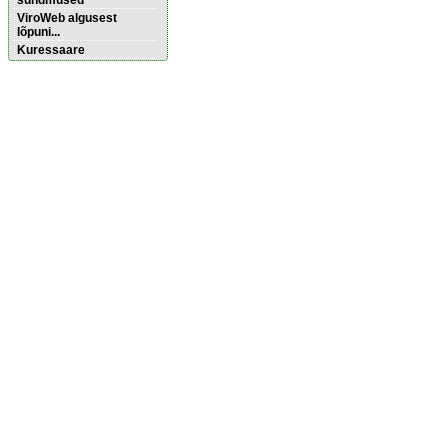
sündmused
ViroWeb algusest
lõpuni...
Kuressaare
Pärnu majoitus
huoneisto.eu