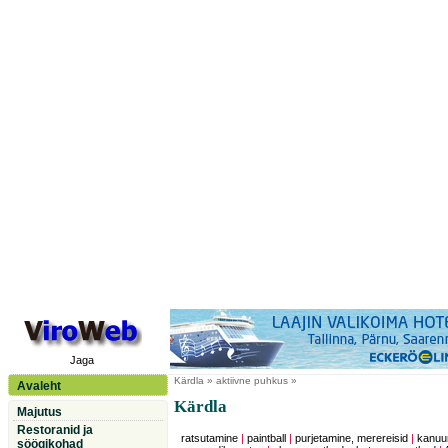
Jaga
Kärdla
» aktiivne puhkus »
Avaleht
Kärdla
Majutus
Restoranid ja
ratsutamine
|
paintball
|
purjetamine, merereisid
|
kanuu
söögikohad