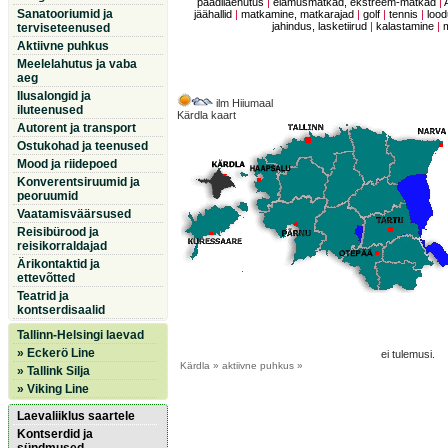
paadilaenutus
|
elamusmatkad, ekstreem-matkad
|
Sanatooriumid ja
jäähallid
|
matkamine, matkarajad
|
golf
|
tennis
|
lood
jahindus, lasketiirud
|
kalastamine
|
terviseteenused
Aktiivne puhkus
Meelelahutus ja vaba
aeg
Ilusalongid ja
ilm Hiiumaal
iluteenused
Kärdla kaart
Autorent ja transport
Ostukohad ja teenused
Mood ja riidepoed
Konverentsiruumid ja
peoruumid
Vaatamisväärsused
Reisibürood ja
reisikorraldajad
Ärikontaktid ja
ettevõtted
Teatrid ja
kontserdisaalid
Tallinn-Helsingi laevad
» Eckerö Line
ei tulemusi.
Kärdla
» aktiivne puhkus »
» Tallink Silja
» Viking Line
Laevaliiklus saartele
Kontserdid ja